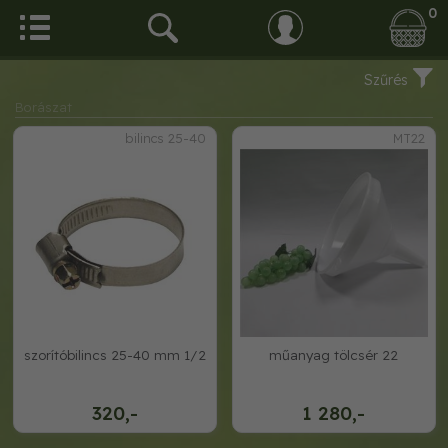
0
Szűrés
Borászat
bilincs 25-40
MT22
szorítóbilincs 25-40 mm 1/2
műanyag tölcsér 22
320,-
1 280,-