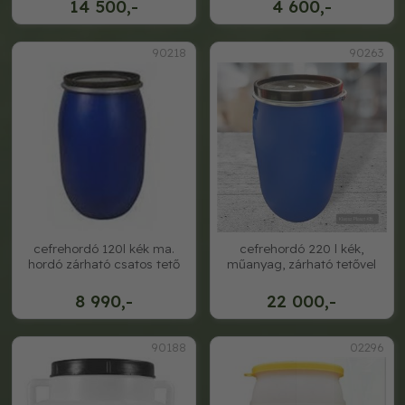
14 500,-
4 600,-
90218
90263
cefrehordó 120l kék ma.
cefrehordó 220 l kék,
hordó zárható csatos tető
műanyag, zárható tetővel
8 990,-
22 000,-
90188
02296