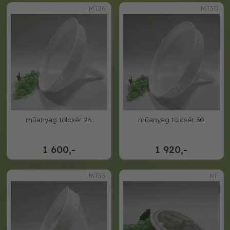
MT26
MT30
műanyag tölcsér 26
műanyag tölcsér 30
1 600,-
1 920,-
MT35
MF