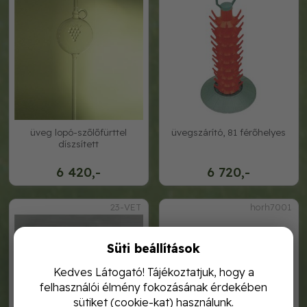
üveg lopó-szőlőfürttel
üvegszárító, 81 férőhelyes
díszsített
6 420,-
6 720,-
23-VET
horh7001
Süti beállítások
Kedves Látogató! Tájékoztatjuk, hogy a
felhasználói élmény fokozásának érdekében
sütiket (cookie-kat) használunk.