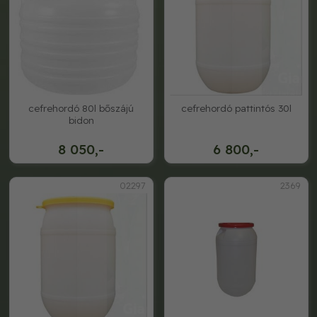
cefrehordó 80l bőszájú
cefrehordó pattintós 30l
bidon
8 050,-
6 800,-
02297
2369