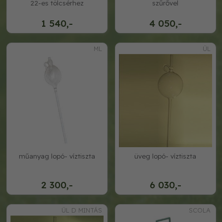
22-es tölcsérhez
szűrővel
1 540,-
4 050,-
ML
ÜL
műanyag lopó- víztiszta
üveg lopó- víztiszta
2 300,-
6 030,-
ÜL D MINTÁS
SCOLA