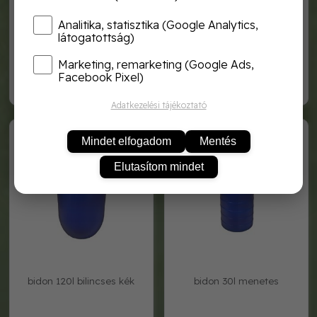
Analitika, statisztika (Google Analytics,
látogatottság)
6 darabos műanyag
hordó bilincs 30l hordóhoz
üvegtartó
Marketing, remarketing (Google Ads,
Facebook Pixel)
2 080,-
2 920,-
Adatkezelési tájékoztató
bido3201
bido4401
Mindet elfogadom
Mentés
Elutasítom mindet
bidon 120l bilincses kék
bidon 30l menetes