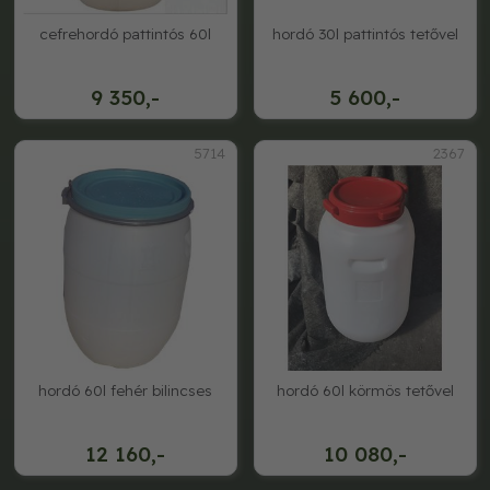
cefrehordó pattintós 60l
hordó 30l pattintós tetővel
9 350,-
5 600,-
5714
2367
hordó 60l fehér bilincses
hordó 60l körmös tetővel
12 160,-
10 080,-