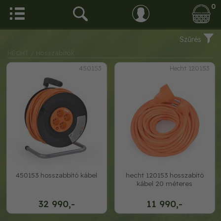
0
Szűrés
HECHT
/ Hosszabítók
450153
Hecht 120153
450153 hosszabbító kábel
hecht 120153 hosszabító
kábel 20 méteres
32 990,-
11 990,-