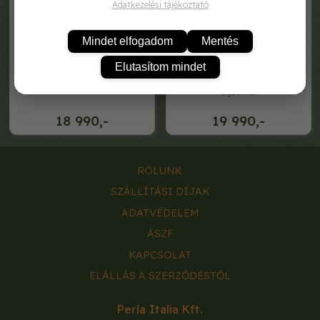
Adatkezelési tájékoztató
Mindet elfogadom
Mentés
Elutasítom mindet
hosszabbító kábel dobbal
hosszabbító kábel dobbal 4
aljzattal
18 990,-
19 990,-
RÓLUNK
SZÁLLÍTÁSI DÍJAK
ADATVÉDELEM
ÁSZF
KAPCSOLAT
ELÁLLÁS A SZERZŐDÉSTŐL
Perla Italia Kft.