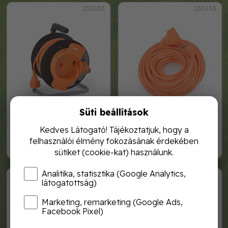
150153
130153
Süti beállítások
hosszabító dobbal - 50m
hosszabbító kábel
Kedves Látogató! Tájékoztatjuk, hogy a
felhasználói élmény fokozásának érdekében
29 990,-
16 990,-
sütiket (cookie-kat) használunk.
Analitika, statisztika (Google Analytics,
121153
420153
látogatottság)
Marketing, remarketing (Google Ads,
Facebook Pixel)