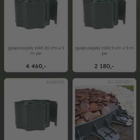
gyepszegély zöld 20 cm x 9
gyepszegély zöld 9 cm x 9 m
m pe
pe
4 460,-
2 180,-
6040603
SG SZEGÉLY