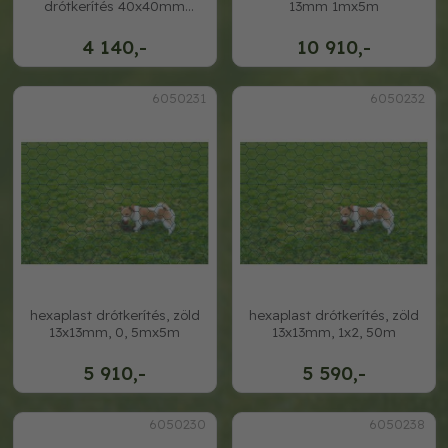
drótkerítés 40x40mm
13mm 1mx5m
50cmx5m
4 140,-
10 910,-
6050231
6050232
hexaplast drótkerítés, zöld
hexaplast drótkerítés, zöld
13x13mm, 0, 5mx5m
13x13mm, 1x2, 50m
5 910,-
5 590,-
6050230
6050238