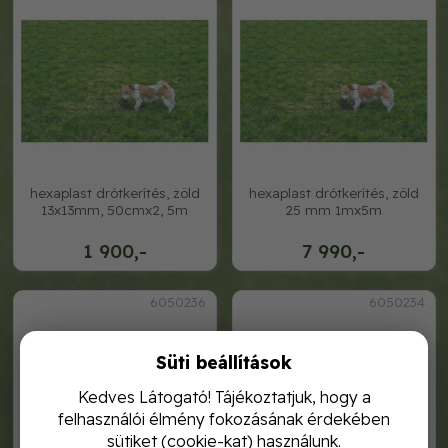
hexaplast drótkerítés, zöld
hexaplast drótkerítés, zöld
13x13mm, 50cmx2, 5m
25 mm 1mx5m
1 900,-
7 990,-
6050236
6050234
Süti beállítások
Kedves Látogató! Tájékoztatjuk, hogy a
felhasználói élmény fokozásának érdekében
sütiket (cookie-kat) használunk.