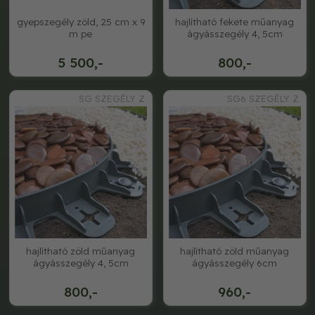
gyepszegély zöld, 25 cm x 9
hajlítható fekete műanyag
m pe
ágyásszegély 4, 5cm
5 500,-
800,-
SG SZEGÉLY Z
SG6 SZEGÉLY Z
hajlítható zöld műanyag
hajlítható zöld műanyag
ágyásszegély 4, 5cm
ágyásszegély 6cm
800,-
960,-