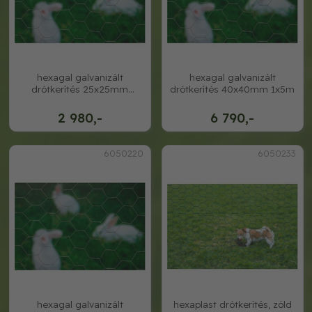
hexagal galvanizált
hexagal galvanizált
drótkerítés 25x25mm
drótkerítés 40x40mm 1x5m
50cmx2, 5m
2 980,-
6 790,-
6050220
6050233
hexagal galvanizált
hexaplast drótkerítés, zöld