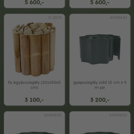
5 600,-
5 600,-
E-2274
6040601
fa ágyásszegély (20x150x5
gyepszegély zöld 15 cm x 9
cm)
m pe
3 100,-
3 200,-
6040602
6040600