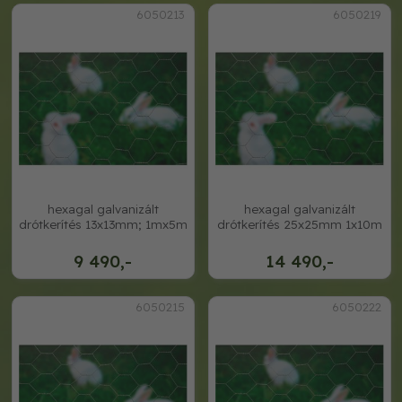
6050213
6050219
hexagal galvanizált
hexagal galvanizált
drótkerítés 13x13mm; 1mx5m
drótkerítés 25x25mm 1x10m
9 490,-
14 490,-
6050215
6050222