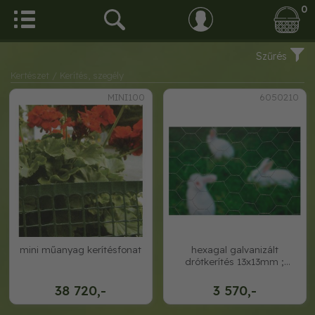
0
Szűrés
Kertészet
/ Kerítés, szegély
MINI100
6050210
mini műanyag kerítésfonat
hexagal galvanizált
drótkerítés 13x13mm ;
50cmx2, 50m
38 720,-
3 570,-