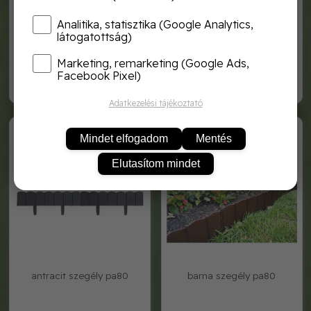
Analitika, statisztika (Google Analytics,
látogatottság)
hexaplast drótkerítés, zöld
hexaplast drótkerítés, zöld
25x25mm 50cmx10m
25x25mm 50cmx2, 50m
Marketing, remarketing (Google Ads,
Facebook Pixel)
6 940,-
2 500,-
Adatkezelési tájékoztató
PA80 A
PA80 BR
Mindet elfogadom
Mentés
Elutasítom mindet
antracit szegély pa80
barna szegély pa80