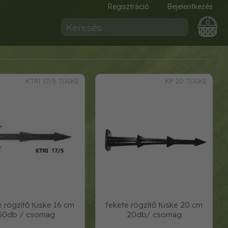
Regisztráció
Bejelentkezés
0
KTRI 17/5 TÜSKE
KP 20 TÜSKE
e rögzítő tüske 16 cm
fekete rögzítő tüske 20 cm
50db / csomag
20db/ csomag