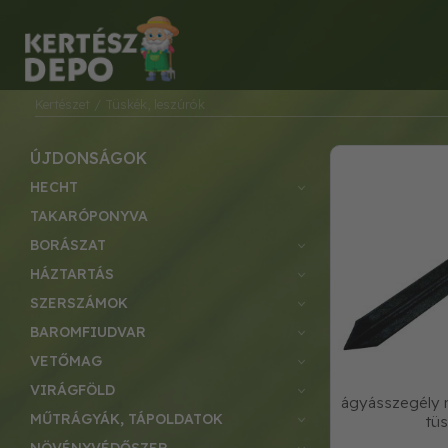
Kertészet
/ Tüskék, leszúrók
ÚJDONSÁGOK
HECHT
TAKARÓPONYVA
BORÁSZAT
HÁZTARTÁS
SZERSZÁMOK
BAROMFIUDVAR
VETŐMAG
VIRÁGFÖLD
ágyásszegély r
MŰTRÁGYÁK, TÁPOLDATOK
tü