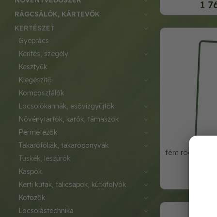
NÖVÉNYVÉDŐSZER
1 7
RÁGCSÁLÓK, KÁRTEVŐK
KERTÉSZET
gyeprács
kerítés, szegély
kesztyűk
kiegészítő
komposztálók
locsolókannák, esővízgyűjtők
növénytartók, karók, támaszok
permetezők
takarófóliák, takaróponyvák
fém rögzítő tüs
tüskék, leszúrók
20db/
kaspók
1 4
kerti kutak, falicsapok, kútkifolyók
kötözők
locsolástechnika