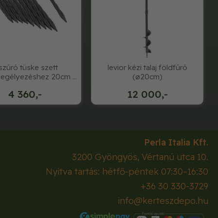
szúró tüske szett
levior kézi talaj földfúró
egélyezéshez 20cm x
(ø20cm)
8mm fekete, 10
4 360,-
12 000,-
Perla Italia Kft.
3200
Gyöngyös
,
Vértanú utca 10.
Nyitva tartás: hétfő-péntek 07:30–16:30
+36 30 330-3729
info@kerteszdepo.hu