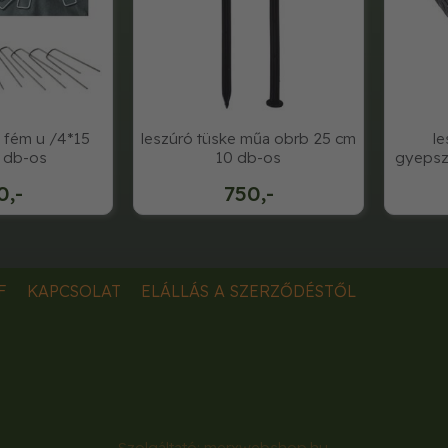
e fém u /4*15
leszúró tüske műa obrb 25 cm
le
 db-os
10 db-os
gyepsz
0,-
750,-
F
KAPCSOLAT
ELÁLLÁS A SZERZŐDÉSTŐL
Szolgáltató:
merxwebshop.hu