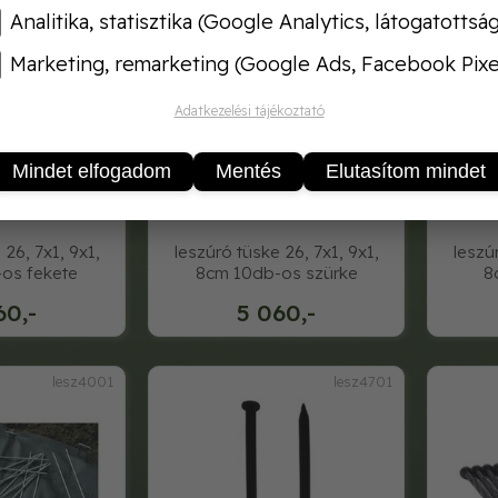
Analitika, statisztika (Google Analytics, látogatottsá
Marketing, remarketing (Google Ads, Facebook Pixe
Adatkezelési tájékoztató
Mindet elfogadom
Mentés
Elutasítom mindet
 26, 7x1, 9x1,
leszúró tüske 26, 7x1, 9x1,
leszú
os fekete
8cm 10db-os szürke
8
60,-
5 060,-
lesz4001
lesz4701