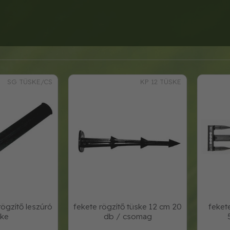
SG TÜSKE/CS
KP 12 TÜSKE
ögzítő leszúró
fekete rögzítő tüske 12 cm 20
feket
ske
db / csomag