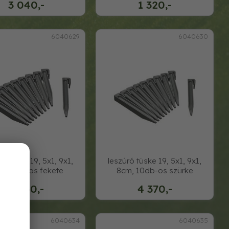
3 040,-
1 320,-
6040629
6040630
ró tüske 19, 5x1, 9x1,
leszúró tüske 19, 5x1, 9x1,
m 10db-os fekete
8cm, 10db-os szürke
3 660,-
4 370,-
6040634
6040635