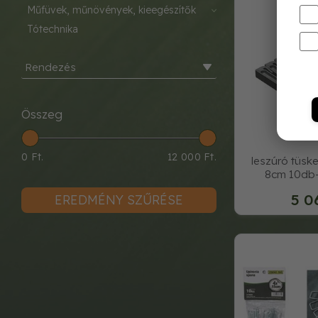
műfüvek, műnövények, kieegészítők
tótechnika
Rendezés
Összeg
0 Ft.
12 000 Ft.
leszúró tüske
8cm 10db-
5 0
EREDMÉNY SZŰRÉSE