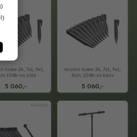
g)
l)
ró tüske 26, 7x1, 9x1,
leszúró tüske 26, 7x1, 9x1,
cm 10db-os zöld
8cm, 10db-os bézs
5 060,-
5 060,-
6040663