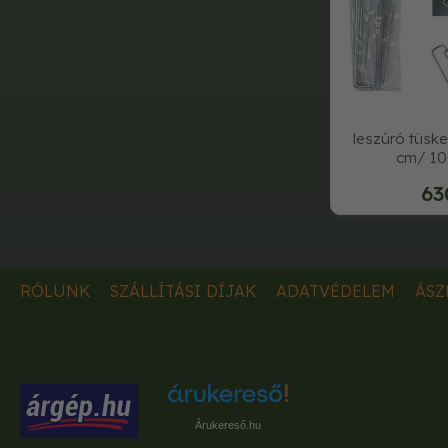
leszúró tüsk
cm/ 10
63
RÓLUNK
SZÁLLÍTÁSI DÍJAK
ADATVÉDELEM
ÁSZ
Árukereső.hu