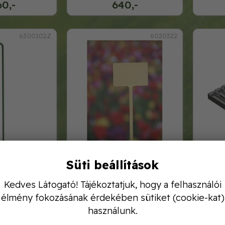
60,-
640,-
6300102Z
6020322
ke, zöld színű,
jeltábla 5x9cm, halvány sárga
leszú
Süti beállítások
csomag
8c
30,-
Kedves Látogató! Tájékoztatjuk, hogy a felhasználói
1 000,-
élmény fokozásának érdekében sütiket (cookie-kat)
használunk.
6040638
6040636