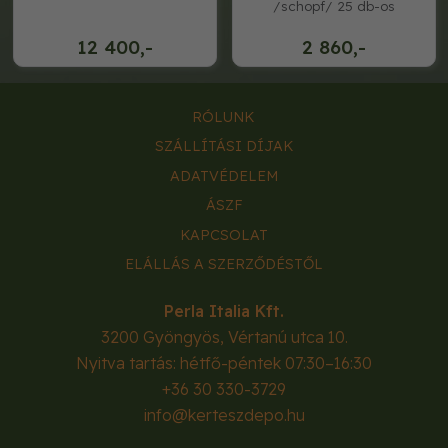
/schopf/ 25 db-os
12 400,-
2 860,-
RÓLUNK
SZÁLLÍTÁSI DÍJAK
ADATVÉDELEM
ÁSZF
KAPCSOLAT
ELÁLLÁS A SZERZŐDÉSTŐL
Perla Italia Kft.
3200
Gyöngyös
,
Vértanú utca 10.
Nyitva tartás: hétfő-péntek 07:30–16:30
+36 30 330-3729
info@kerteszdepo.hu