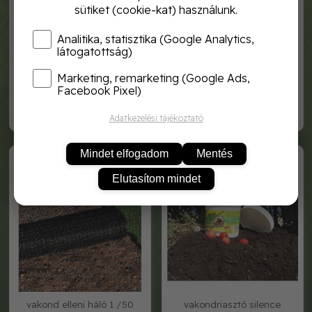
sütiket (cookie-kat) használunk.
Analitika, statisztika (Google Analytics,
látogatottság)
Marketing, remarketing (Google Ads,
pocokcsapda dróthurok
prot. natural vakondria. golyó
50 db-os
Facebook Pixel)
3 240,-
3 300,-
Adatkezelési tájékoztató
VAKOND 1 /50
vako3602
Mindet elfogadom
Mentés
Elutasítom mindet
vakond elleni háló 1 /50
vakondriasztó silence