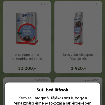
B419
B040
bros napelemes
bros vakondcsapda
vakondriasztó sonic
fogásjelzős
10 200,-
2 920,-
WK5000
pron4001
Süti beállítások
Kedves Látogató! Tájékoztatjuk, hogy a
felhasználói élmény fokozásának érdekében