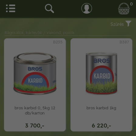
0
Szűrés
Rágcsálók, kártevők
/ Vakond, pocok
B235
B387
bros karbid 0, 5kg 12
bros karbid 1kg
db/karton
3 700,-
6 220,-