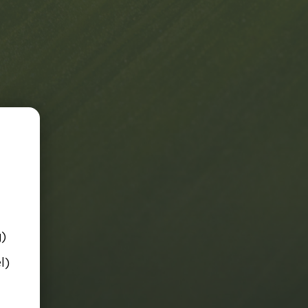
g)
l)