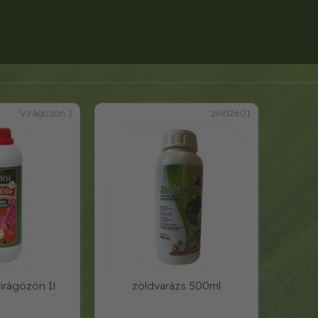
Virágözön 1
zold2601
virágözön 1l
zöldvarázs 500ml