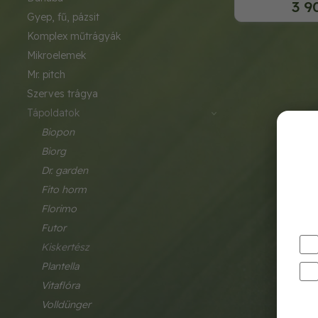
3 9
gyep, fű, pázsit
komplex műtrágyák
mikroelemek
mr. pitch
szerves trágya
tápoldatok
biopon
biorg
dr. garden
fito horm
florimo
futor
kiskertész
plantella
vitaflóra
volldünger