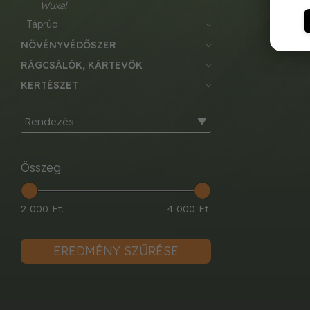
wuxal
táprúd
NÖVÉNYVÉDŐSZER
RÁGCSÁLÓK, KÁRTEVŐK
KERTÉSZET
Rendezés
Összeg
2 000 Ft.
4 000 Ft.
EREDMÉNY SZŰRÉSE