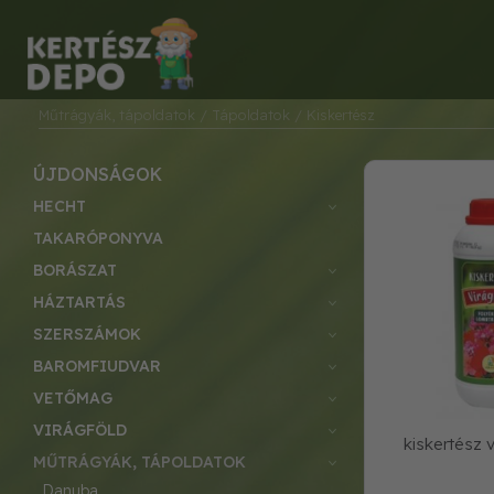
Műtrágyák, tápoldatok
/ Tápoldatok
/ Kiskertész
ÚJDONSÁGOK
HECHT
TAKARÓPONYVA
BORÁSZAT
HÁZTARTÁS
SZERSZÁMOK
BAROMFIUDVAR
VETŐMAG
VIRÁGFÖLD
kiskertész 
MŰTRÁGYÁK, TÁPOLDATOK
danuba