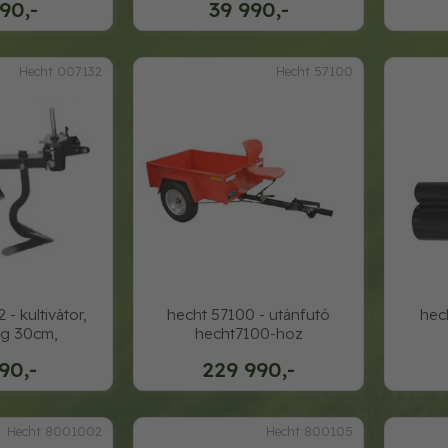
90,-
39 990,-
Hecht 007132
Hecht 57100
- kultivátor,
hecht 57100 - utánfutó
hec
ég 30cm,
hecht7100-hoz
90,-
229 990,-
Hecht 8001002
Hecht 800105