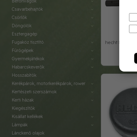
betonvágók
csavarbehajtók
csörlők
döngölők
esztergagép
fugaköz tisztító
hecht 8001021 
kés
fúrógépek
9 9
gyermekjátékok
habarcskeverők
hosszabítók
kerékpárok, motorkerékpárok, rower
kertészeti szerszámok
kerti házak
kiegészítők
kisállat kellékek
lámpák
lánckenő olajok