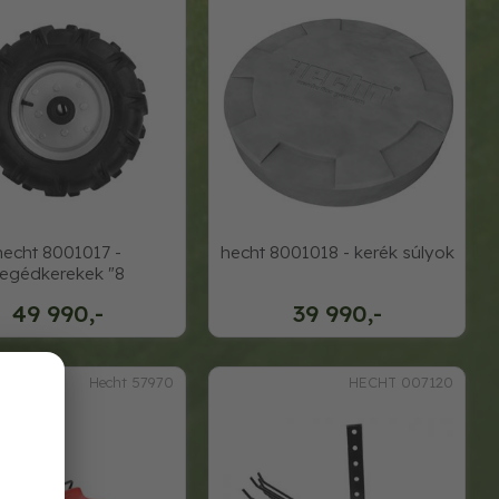
hecht 8001017 -
hecht 8001018 - kerék súlyok
egédkerekek "8
49 990,-
39 990,-
Hecht 57970
HECHT 007120