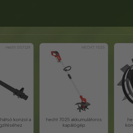
Hecht 007129
HECHT 7025
 hátsó konzol a
hecht 7025 akkumulátoros
he
ögzítéséhez
kapálógép
kör