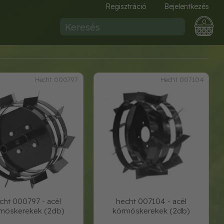
Regisztráció
Bejelentkezés
0
Hecht 000797
Hecht 007104
cht 000797 - acél
hecht 007104 - acél
möskerekek (2db)
körmöskerekek (2db)