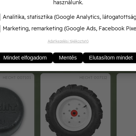
használunk.
Analitika, statisztika (Google Analytics, látogatottsá
Marketing, remarketing (Google Ads, Facebook Pixe
Adatkezelési tájékoztató
- távtartó cső
hecht 8001022 - hátsó konzol
utánfu
zlet
a tartozék rögzítéséhez
Mindet elfogadom
Mentés
Elutasítom mindet
90,-
25 990,-
HECHT 007101
HECHT 007112