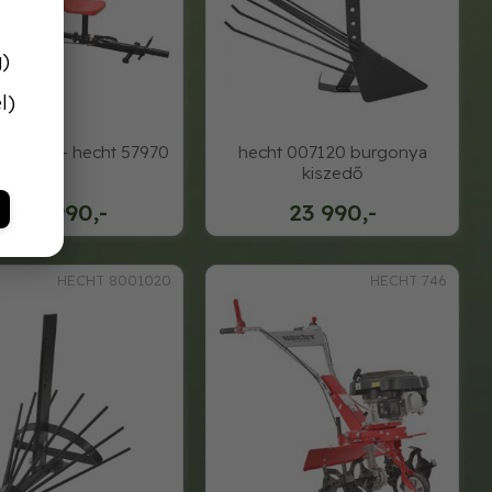
g)
l)
tó kocsi - hecht 57970
hecht 007120 burgonya
kiszedő
129 990,-
23 990,-
HECHT 8001020
HECHT 746