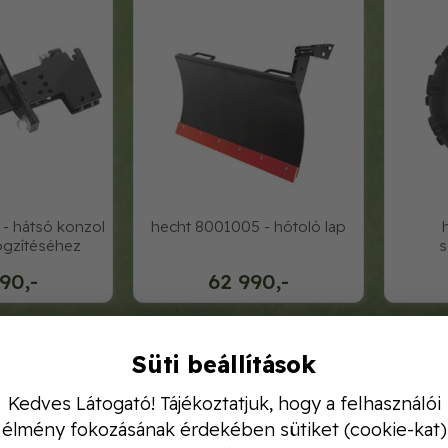
- hátsó konzol
hecht 8001005 - hótoló lap
rögzítéséhez
s
90,-
62 990,-
Hecht 8001021
Hecht 8001022
Süti beállítások
Kedves Látogató! Tájékoztatjuk, hogy a felhasználói
élmény fokozásának érdekében sütiket (cookie-kat)