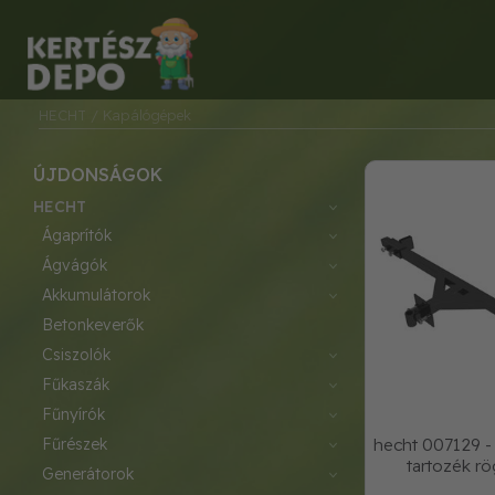
HECHT
/ Kapálógépek
ÚJDONSÁGOK
HECHT
ágaprítók
ágvágók
akkumulátorok
betonkeverők
csiszolók
fűkaszák
fűnyírók
fűrészek
hecht 007129 -
tartozék r
generátorok