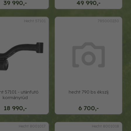
39 990,-
49 990,-
Hecht 57101
785000230
ht 57101 - utánfutó
hecht 790 bs ékszíj
kormányrúd
18 990,-
6 700,-
Hecht 8001017
Hecht 8001018