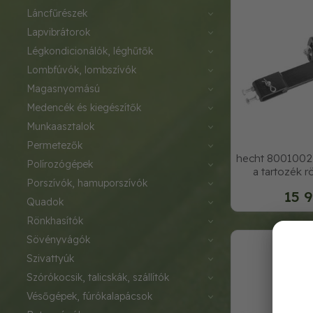
láncfűrészek
lapvibrátorok
légkondicionálók, léghűtők
lombfúvók, lombszívók
magasnyomású
medencék és kiegészítők
munkaasztalok
permetezők
hecht 8001002 
polírozógépek
a tartozék 
porszívók, hamuporszívók
15 9
quadok
rönkhasítók
sövényvágók
szivattyúk
szórókocsik, talicskák, szállítók
vésőgépek, fúrókalapácsok