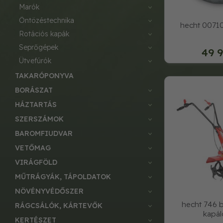
marók
öntözéstechnika
hecht 00710
rotációs kapák
seprőgépek
49 9
ütvefúrók
TAKARÓPONYVA
BORÁSZAT
HÁZTARTÁS
SZERSZÁMOK
BAROMFIUDVAR
VETŐMAG
VIRÁGFÖLD
MŰTRÁGYÁK, TÁPOLDATOK
NÖVÉNYVÉDŐSZER
hecht 746 
RÁGCSÁLÓK, KÁRTEVŐK
kapá
KERTÉSZET