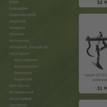
32 9
grillek
gyalugépek
gyepszellőztetők
hegesztők
hólapátok
hómarók
horonymaró
hőlégfúvók, hősugárzók
kapálógépek
akkumulátoros
benzinmotoros
elektromos
hecht 007132 
kiegészítők
széless
kerti bútorok
31 9
kompresszorok
köszörűgépek
láncélezők