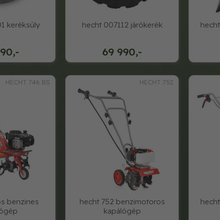
1 keréksúly
hecht 007112 járókerék
hech
90,-
69 990,-
HECHT 746 BS
HECHT 752
bs benzines
hecht 752 benzimotoros
hecht
lógép
kapálógép