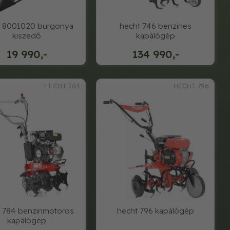
t 8001020 burgonya
hecht 746 benzines
kiszedő
kapálógép
19 990,-
134 990,-
HECHT 784
HECHT 796
 784 benzinmotoros
hecht 796 kapálógép
kapálógép