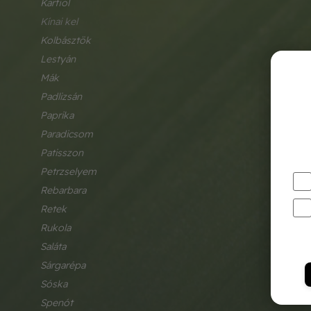
karfiol
kínai kel
kolbásztök
lestyán
mák
padlizsán
paprika
paradicsom
patisszon
petrzselyem
rebarbara
retek
rukola
saláta
sárgarépa
sóska
spenót