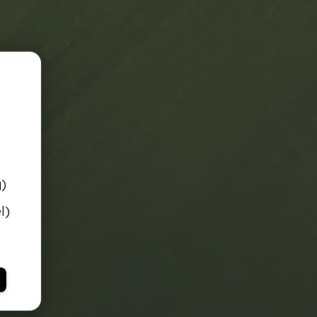
g)
l)