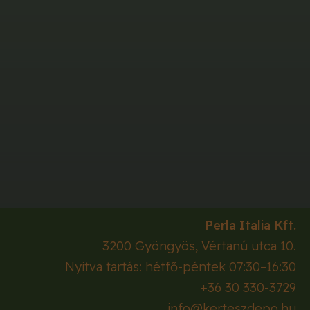
Perla Italia Kft.
3200
Gyöngyös
,
Vértanú utca 10.
Nyitva tartás: hétfő-péntek 07:30–16:30
+36 30 330-3729
info@kerteszdepo.hu