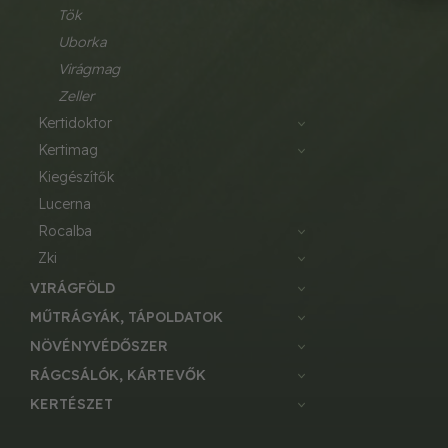
tök
uborka
virágmag
zeller
kertidoktor
kertimag
kiegészítők
lucerna
rocalba
zki
VIRÁGFÖLD
MŰTRÁGYÁK, TÁPOLDATOK
NÖVÉNYVÉDŐSZER
RÁGCSÁLÓK, KÁRTEVŐK
KERTÉSZET