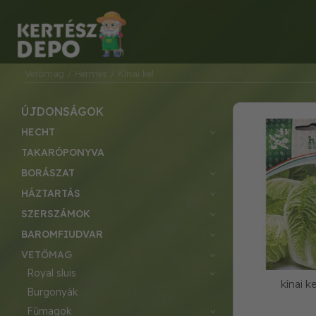
Vetőmag
/ Hermes
/ Kínai kel
ÚJDONSÁGOK
HECHT
TAKARÓPONYVA
BORÁSZAT
HÁZTARTÁS
SZERSZÁMOK
BAROMFIUDVAR
VETŐMAG
royal sluis
kínai k
burgonyák
fűmagok