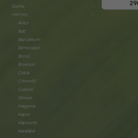
29
gumo
hermes
ánizs
bab
bazsalikom
bimbóskel
borsó
brokkoli
cékla
citromfű
cukkini
dinnye
hagyma
kapor
káposzta
karalábé