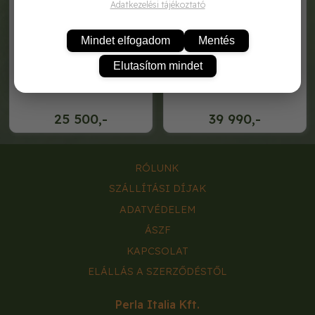
Adatkezelési tájékoztató
Mindet elfogadom
Mentés
Elutasítom mindet
500 literes szüretelő kád
700 literes szüretelő kád
25 500,-
39 990,-
RÓLUNK
SZÁLLÍTÁSI DÍJAK
ADATVÉDELEM
ÁSZF
KAPCSOLAT
ELÁLLÁS A SZERZŐDÉSTŐL
Perla Italia Kft.