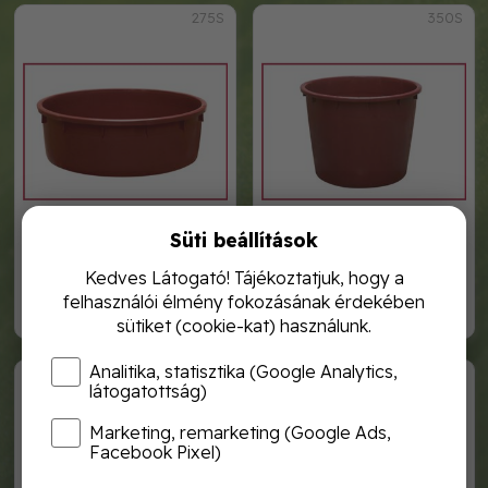
275S
350S
Süti beállítások
275 literes szüretelő kád
350 literes szüretelő kád
Kedves Látogató! Tájékoztatjuk, hogy a
felhasználói élmény fokozásának érdekében
16 490,-
17 990,-
sütiket (cookie-kat) használunk.
Analitika, statisztika (Google Analytics,
500S
700S
látogatottság)
Marketing, remarketing (Google Ads,
Facebook Pixel)