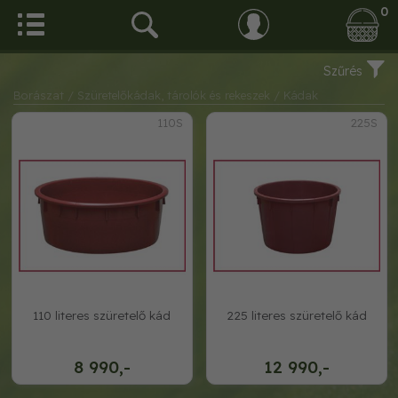
0
Szűrés
Borászat
/ Szüretelőkádak, tárolók és rekeszek
/ Kádak
110S
225S
110 literes szüretelő kád
225 literes szüretelő kád
8 990,-
12 990,-