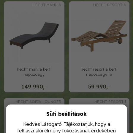
HECHT MANILA
HECHT RESORT A
hecht manila kerti
hecht resort a kerti
napozóágy
napozóágy fa
149 990,-
59 990,-
HECHT SOFIA LOUNGER
HECHT RESORT I
Süti beállítások
Kedves Látogató! Tájékoztatjuk, hogy a
felhasználói élmény fokozásának érdekében