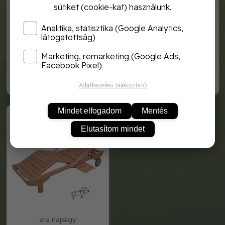
sütiket (cookie-kat) használunk.
Analitika, statisztika (Google Analytics,
látogatottság)
Marketing, remarketing (Google Ads,
hecht sofia lounger kerti
resort i napágy
napozóágy
Facebook Pixel)
39 990,-
49 990,-
Adatkezelési tájékoztató
HECHT ERA
Mindet elfogadom
Mentés
Elutasítom mindet
era napágy