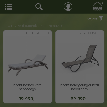
0
Szűrés
HECHT
/ Kerti bútorok
/ Napozó ágyak
HECHT BORNEO
HECHT HONEY LOUNGER
hecht borneo kerti
hecht honeylounger kerti
napozóágy
napozóágy
99 990,-
39 990,-