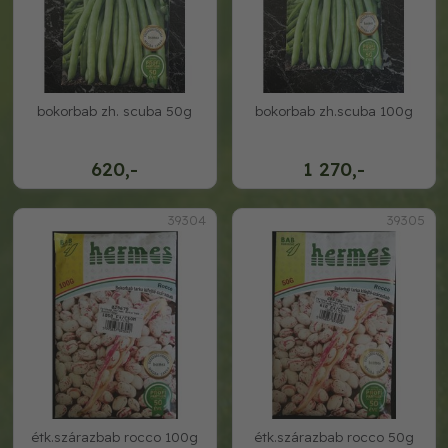
bokorbab zh. scuba 50g
bokorbab zh.scuba 100g
620,-
1 270,-
39304
39305
étk.szárazbab rocco 100g
étk.szárazbab rocco 50g