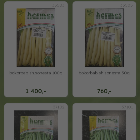
35503
35505
bokorbab sh.sonesta 100g
bokorbab sh.sonesta 50g
1 400,-
760,-
37102
37101