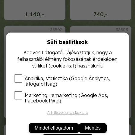
1 140,-
740,-
38502
38505
Süti beállítások
Kedves Látogató! Tájékoztatjuk, hogy a
felhasználói élmény fokozásának érdekében
sütiket (cookie-kat) használunk.
Analitika, statisztika (Google Analytics,
látogatottság)
Marketing, remarketing (Google Ads,
karósbab fehér salátabab
karósbab fehér salátabab
100g
50g
Facebook Pixel)
1 060,-
640,-
Adatkezelési tájékoztató
38003
38511
Mindet elfogadom
Mentés