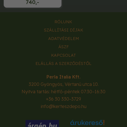
740,-
RÓLUNK
SZÁLLÍTÁSI DÍJAK
ADATVÉDELEM
ÁSZF
KAPCSOLAT
ELÁLLÁS A SZERZŐDÉSTŐL
Perla Italia Kft.
3200
Gyöngyös
,
Vértanú utca 10.
Nyitva tartás: hétfő-péntek 07:30–16:30
+36 30 330-3729
info@kerteszdepo.hu