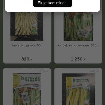
Elutasítom mindet
karósbab juliska 50g
karósbab pricewinner 100g
820,-
1 250,-
38512
38300