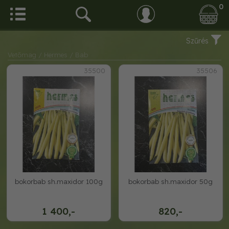
0
Szűrés
Vetőmag
/ Hermes
/ Bab
35500
35506
bokorbab sh.maxidor 100g
bokorbab sh.maxidor 50g
1 400,-
820,-