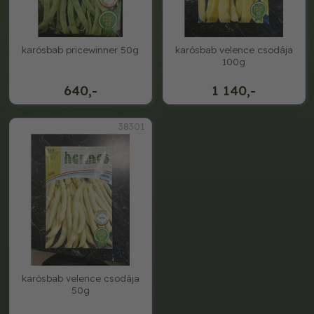
karósbab pricewinner 50g
karósbab velence csodája
100g
640,-
1 140,-
38301
karósbab velence csodája
50g