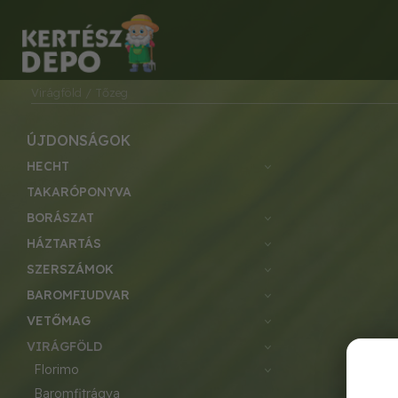
Virágföld
/ Tőzeg
ÚJDONSÁGOK
HECHT
TAKARÓPONYVA
BORÁSZAT
HÁZTARTÁS
SZERSZÁMOK
BAROMFIUDVAR
VETŐMAG
VIRÁGFÖLD
florimo
baromfitrágya