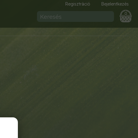
Regisztráció
Bejelentkezés
0