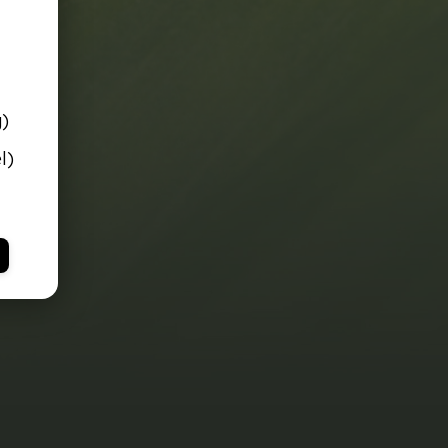
g)
l)