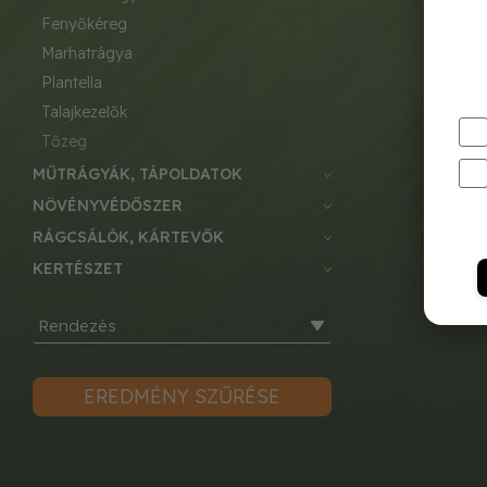
fenyőkéreg
marhatrágya
plantella
talajkezelők
tőzeg
MŰTRÁGYÁK, TÁPOLDATOK
NÖVÉNYVÉDŐSZER
RÁGCSÁLÓK, KÁRTEVŐK
KERTÉSZET
Rendezés
EREDMÉNY SZŰRÉSE