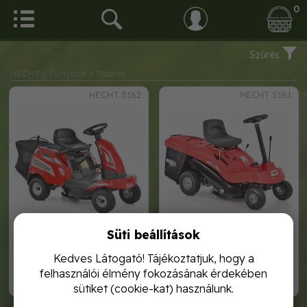
0
Szűrés
HECHT
/ Fűnyírók
/ Riderek
HECHT 5162
HECHT 5161
Süti beállítások
hecht 5162 kerti traktor
hecht kerti traktor
Kedves Látogató! Tájékoztatjuk, hogy a
felhasználói élmény fokozásának érdekében
799 990,-
399 990,-
sütiket (cookie-kat) használunk.