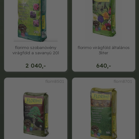
florimo szobanövény
florimo virágföld általános
virágföld a savanyú 20l
3liter
2 040,-
640,-
flom8501
flom8701