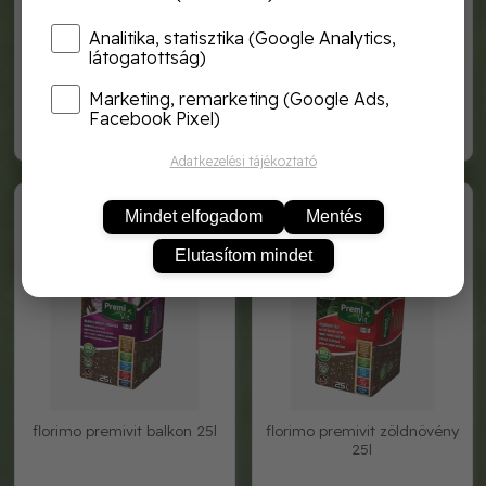
Analitika, statisztika (Google Analytics,
látogatottság)
florimo palánta és magvető
florimo premivit általános 25l
föld 20l
Marketing, remarketing (Google Ads,
Facebook Pixel)
2 400,-
2 600,-
Adatkezelési tájékoztató
PremiVit Balkon 25L
PremiVit Zöldnövény 25L
Mindet elfogadom
Mentés
Elutasítom mindet
florimo premivit balkon 25l
florimo premivit zöldnövény
25l