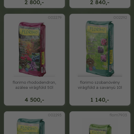
2 800,-
2 840,-
002279
002292
florimo rhododendron,
florimo szobanövény
azálea virágföld 50l
virágföld a savanyú 10l
4 500,-
1 140,-
002293
flom7903