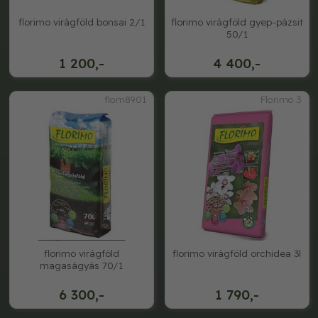
florimo virágföld bonsai 2/1
florimo virágföld gyep-pázsit
50/1
1 200,-
4 400,-
flom8901
Florimo 3
florimo virágföld
florimo virágföld orchidea 3l
magaságyás 70/1
6 300,-
1 790,-