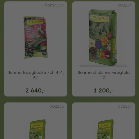
flom7504
002234
florimo tőzegkocka /ph 4-4,
florimo általános virágföld
5/
10l
2 640,-
1 200,-
002235
002237