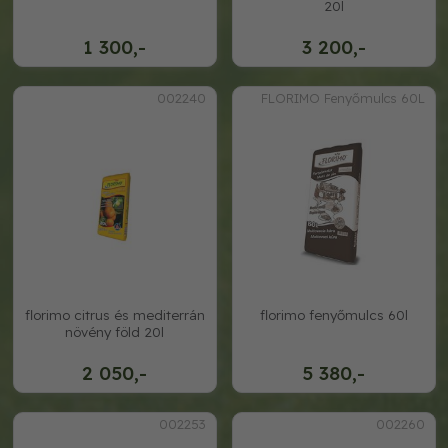
20l
1 300,-
3 200,-
002240
FLORIMO Fenyőmulcs 60L
florimo citrus és mediterrán
florimo fenyőmulcs 60l
növény föld 20l
2 050,-
5 380,-
002253
002260