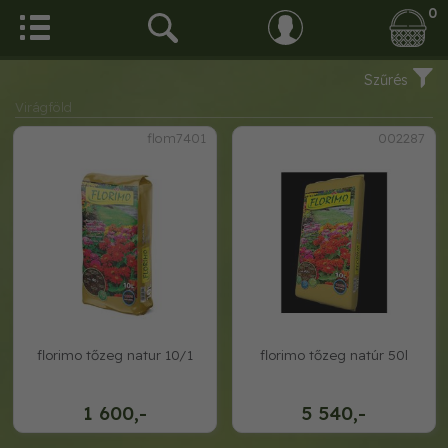
0
Szűrés
Virágföld
flom7401
002287
florimo tőzeg natur 10/1
florimo tőzeg natúr 50l
1 600,-
5 540,-