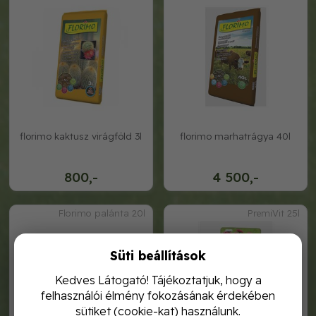
florimo kaktusz virágföld 3l
florimo marhatrágya 40l
800,-
4 500,-
Florimo palánta 20l
PremiVit 25l
Süti beállítások
Kedves Látogató! Tájékoztatjuk, hogy a
felhasználói élmény fokozásának érdekében
sütiket (cookie-kat) használunk.