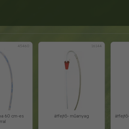
45460
16144
pa 60 cm-es
átfejtő- műanyag
átfejt
rral