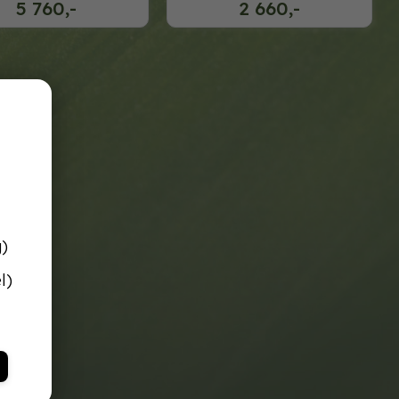
5 760,-
2 660,-
g)
l)