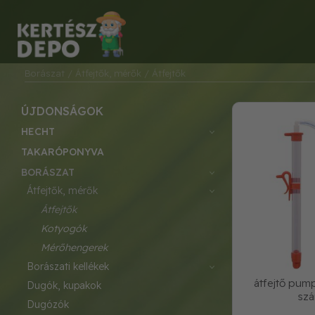
Borászat
/ Átfejtők, mérők
/ Átfejtők
ÚJDONSÁGOK
HECHT
TAKARÓPONYVA
BORÁSZAT
átfejtők, mérők
átfejtők
kotyogók
mérőhengerek
borászati kellékek
átfejtő pum
dugók, kupakok
szá
dugózók