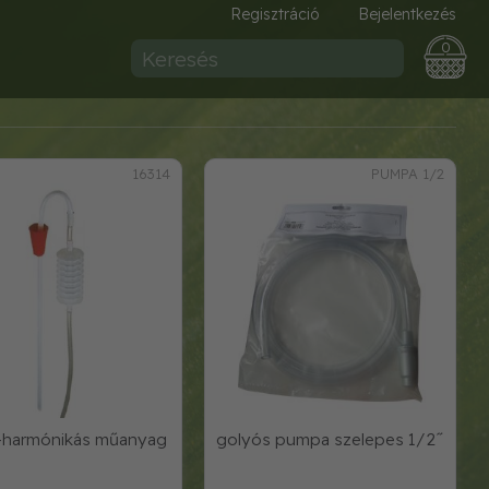
Regisztráció
Bejelentkezés
0
16314
PUMPA 1/2
ő-harmónikás műanyag
golyós pumpa szelepes 1/2˝