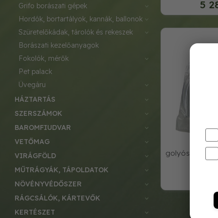
5 2
grifo borászati gépek
hordók, bortartályok, kannák, ballonok
szüretelőkádak, tárolók és rekeszek
borászati kezelőanyagok
fokolók, mérők
pet palack
üvegáru
HÁZTARTÁS
SZERSZÁMOK
BAROMFIUDVAR
VETŐMAG
golyós pumpa 
VIRÁGFÖLD
MŰTRÁGYÁK, TÁPOLDATOK
3 6
NÖVÉNYVÉDŐSZER
RÁGCSÁLÓK, KÁRTEVŐK
KERTÉSZET