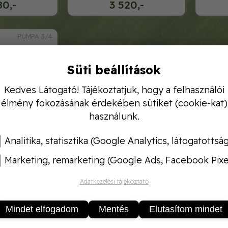
80,-
3 520,-
PUMPA 3/4
Süti beállítások
Kedves Látogató! Tájékoztatjuk, hogy a felhasználói
élmény fokozásának érdekében sütiket (cookie-kat)
használunk.
Analitika, statisztika (Google Analytics, látogatottsá
Marketing, remarketing (Google Ads, Facebook Pixe
szelepes 3/4˝
Adatkezelési tájékoztató
00,-
Mindet elfogadom
Mentés
Elutasítom mindet