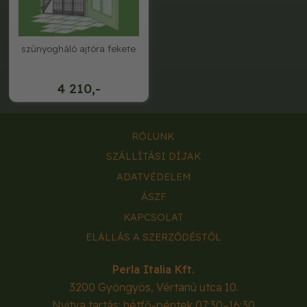
szúnyogháló ajtóra fekete
4 210,-
RÓLUNK
SZÁLLÍTÁSI DÍJAK
ADATVÉDELEM
ÁSZF
KAPCSOLAT
ELÁLLÁS A SZERZŐDÉSTŐL
Perla Italia Kft.
3200
Gyöngyös
,
Vértanú utca 10.
Nyitva tartás: hétfő-péntek 07:30–16:30