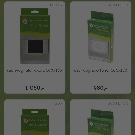
FS02B
FS02 FEHÉR
szúnyogháló fekete 100x130
szúnyogháló fehér 100x130
1 050,-
980,-
FS03
FS03 FEHÉR