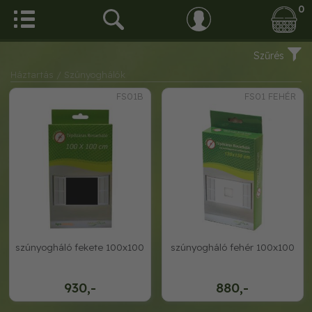
0
Szűrés
Háztartás
/ Szúnyoghálók
FS01B
FS01 FEHÉR
szúnyogháló fekete 100x100
szúnyogháló fehér 100x100
930,-
880,-