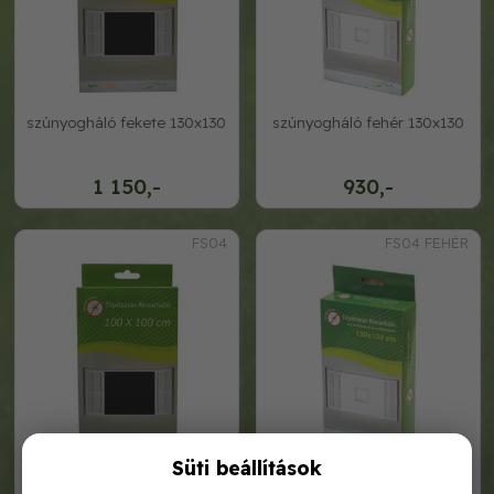
szúnyogháló fekete 130x130
szúnyogháló fehér 130x130
1 150,-
930,-
FS04
FS04 FEHÉR
Süti beállítások
szúnyogháló fekete 130x150
szúnyogháló fehér 130x150