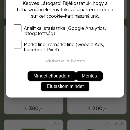
Kedves Látogató! Tájékoztatjuk, hogy a
felhasználói élmény fokozásának érdekében
1 210,-
990,-
sütiket (cookie-kat) használunk.
Analitika, statisztika (Google Analytics,
FS05
FS05 FEHÉR
látogatottság)
Marketing, remarketing (Google Ads,
Facebook Pixel)
Adatkezelési tájékoztató
Mindet elfogadom
Mentés
Elutasítom mindet
szúnyogháló fekete 150x150
szúnyogháló fehér 150x150
1 380,-
1 200,-
FS06
FS06 FEHÉR