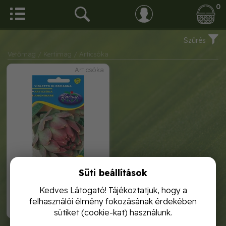
0
Szűrés
Vetőmag
/ Kertimag
/ Articsóka
Articsóka
Süti beállítások
v.mag articsóka 1g
Kedves Látogató! Tájékoztatjuk, hogy a
felhasználói élmény fokozásának érdekében
340,-
sütiket (cookie-kat) használunk.