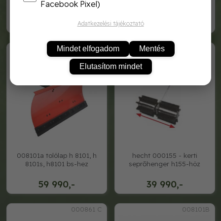
h8161e, h8616se"
Facebook Pixel)
249 990,-
44 990,-
Adatkezelési tájékoztató
008101A
Hecht 000155
Mindet elfogadom
Mentés
Elutasítom mindet
008101a tolólap h 8101, h
hecht 000155 - kerti
8101s, h8101 bs-hez
seprőhenger h155-höz
59 990,-
39 990,-
000861 C
008101B