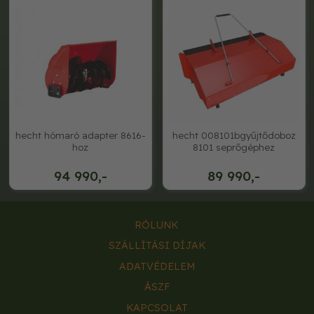
hecht hómaró adapter 8616-
hecht 008101bgyűjtődoboz
hoz
8101 seprőgéphez
94 990,-
89 990,-
RÓLUNK
SZÁLLÍTÁSI DÍJAK
ADATVÉDELEM
ÁSZF
KAPCSOLAT