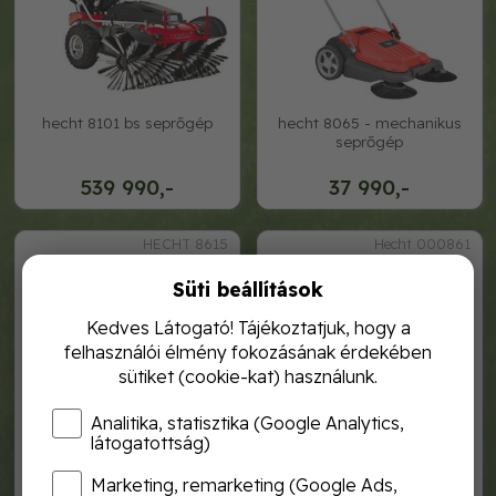
hecht 8101 bs seprőgép
hecht 8065 - mechanikus
seprőgép
539 990,-
37 990,-
HECHT 8615
Hecht 000861
Süti beállítások
Kedves Látogató! Tájékoztatjuk, hogy a
felhasználói élmény fokozásának érdekében
sütiket (cookie-kat) használunk.
Analitika, statisztika (Google Analytics,
látogatottság)
Marketing, remarketing (Google Ads,
hecht 8615 seprőgép
000861 a - tolólap "h8616,