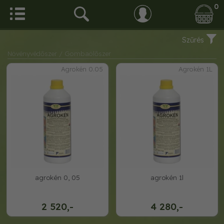
0
Szűrés
Növényvédőszer
/ Gombaölőszer
Agrokén 0.05
Agrokén 1L
agrokén 0, 05
agrokén 1l
2 520,-
4 280,-