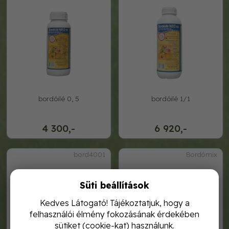
bordóilé 0, 5
bordóilé 1/1
4 300,-
6 920,-
bord4001
Bordómix
Süti beállítások
Kedves Látogató! Tájékoztatjuk, hogy a
felhasználói élmény fokozásának érdekében
sütiket (cookie-kat) használunk.