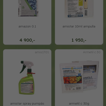
amazon 0.1
amistar 10ml ampulla
4 900,-
1 950,-
amis1701
Armetil c 30
amistar spray pumpás
armetil c 30g