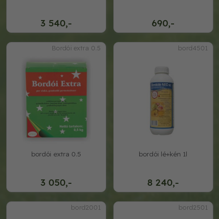
3 540,-
690,-
Bordói extra 0.5
bord4501
bordói extra 0.5
bordói lé+kén 1l
3 050,-
8 240,-
bord2001
bord2501