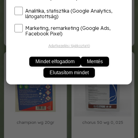
Analitika, statisztika (Google Analytics,
látogatottság)
bordóilé+kén 0, 5
bordómix dg 30g
Marketing, remarketing (Google Ads,
Facebook Pixel)
5 140,-
1 300,-
Adatkezelési tájékoztató
Champion
Chorus 25g
Mindet elfogadom
Mentés
Elutasítom mindet
champion wg 20gr
chorus 50 wg 0, 025