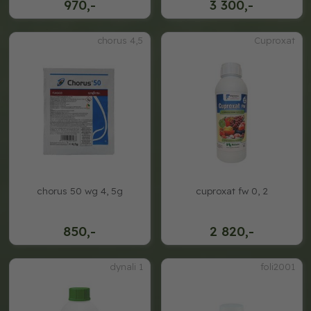
970,-
3 300,-
chorus 4,5
Cuproxat
chorus 50 wg 4, 5g
cuproxat fw 0, 2
850,-
2 820,-
dynali 1
foli2001