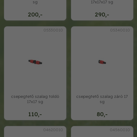
sg
17x17x17 sg
200,-
290,-
05330010
05340010
csepegtető szalag toldó
csepegtető szalag záró 17
17x17 sg
sg
110,-
80,-
04620010
04560010