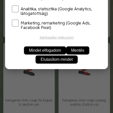
Analitika, statisztika (Google Analytics,
látogatottság)
hengeres mini csap cső
hengeres mini csap cső
indítós 17
indítós-fix kúpos 16
Marketing, remarketing (Google Ads,
Facebook Pixel)
280,-
360,-
Adatkezelési tájékoztató
07310020
07370020
Mindet elfogadom
Mentés
Elutasítom mindet
hengeres mini csap fix kúpos
hengeres mini csap szalag
k 16x3/4 col
indítós 17x3/4 col