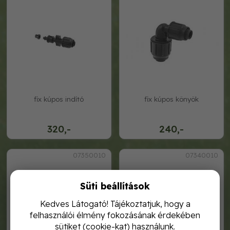
fix kúpos indító
fix kúpos könyök
320,-
240,-
07350010
07340010
Süti beállítások
Kedves Látogató! Tájékoztatjuk, hogy a
felhasználói élmény fokozásának érdekében
sütiket (cookie-kat) használunk.