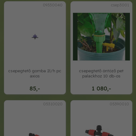
09330040
csep3001
csepegtető gomba 2l/h pc
csepegtető öntöző pet
axios
palackhoz 10 db-os
85,-
1 080,-
05310020
05390010