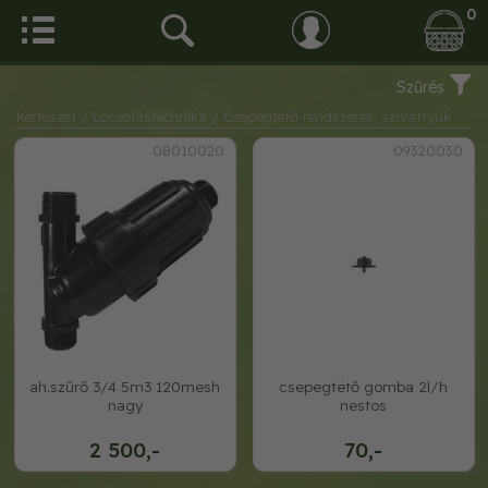
0
Szűrés
Kertészet
/ Locsolástechnika
/ Csepegtető rendszerek, szivattyúk
08010020
09320030
ah.szűrő 3/4 5m3 120mesh
csepegtető gomba 2l/h
nagy
nestos
2 500,-
70,-