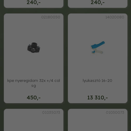
240,-
240,-
02180050
14020080
kpe nyeregidom 32x +/4 col
lyukasztó 16-20
sg
450,-
13 310,-
01035073
01030073