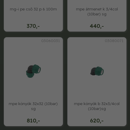
mg-i pe cső 32 p 6 100m
mpe átmenet k 3/4col
(10bar) sg
370,-
440,-
03060031
03080071
mpe könyök 32x32 (10bar)
mpe könyök b 32x3/4col
sg
(10bar)sg
810,-
620,-