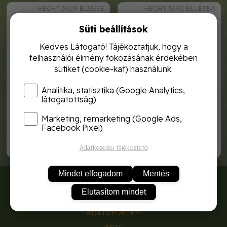
HECHT 3609 BLUESE
HECHT 3690 BLUESEA
Süti beállítások
Kedves Látogató! Tájékoztatjuk, hogy a
felhasználói élmény fokozásának érdekében
sütiket (cookie-kat) használunk.
Analitika, statisztika (Google Analytics,
látogatottság)
Marketing, remarketing (Google Ads,
hecht 3609 bluesea
hecht 3690bluesea talaj
felfújható medence
feletti medence 360 x 76 cm
Facebook Pixel)
29 990,-
49 990,-
Adatkezelési tájékoztató
Mindet elfogadom
Mentés
RÓLUNK
Elutasítom mindet
SZÁLLÍTÁSI DÍJAK
ADATVÉDELEM