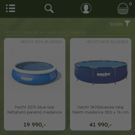
0
Szűrés
HECHT
/ Medencék és kiegészítők
/ Medencék
HECHT 3276 BLUESEA
HECHT 3476 BLUESEA
hecht 3276 blue sea
hecht 3476bluesea talaj
felfújható peremű medence
feletti medence 300 x 76 cm
19 990,-
41 990,-