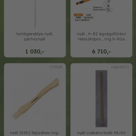
lombgereblye nyél,
nyél , tr-82 ágvágófűrész
partvisnyél
teleszkópos , mg tr-82a
truper
1 030,-
6 710,-
T15928
nyec4001
nyél 15952 fejszéhez mg-
nyél csákány bükk 94/60