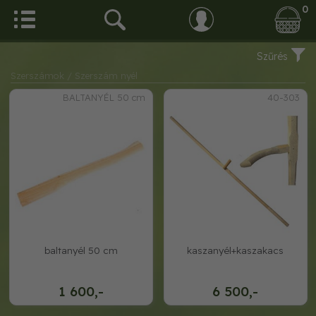
0
Szűrés
Szerszámok
/ Szerszám nyél
BALTANYÉL 50 cm
40-303
baltanyél 50 cm
kaszanyél+kaszakacs
1 600,-
6 500,-