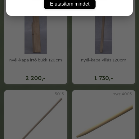
Elutasítom mindet
nyél-kapa irtó bükk 120cm
nyél-kapa villás 120cm
2 200,-
1 730,-
5013
nyeg4003