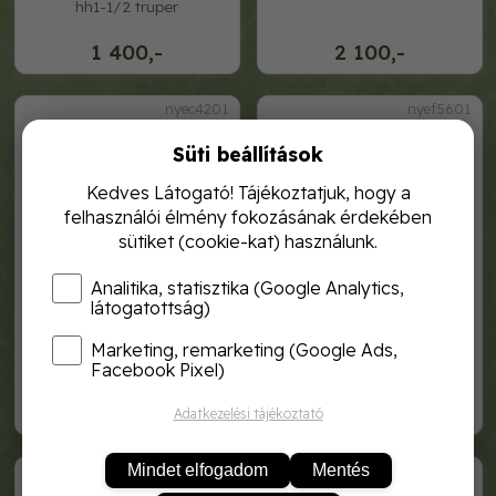
hh1-1/2 truper
1 400,-
2 100,-
nyec4201
nyef5601
Süti beállítások
Kedves Látogató! Tájékoztatjuk, hogy a
felhasználói élmény fokozásának érdekében
sütiket (cookie-kat) használunk.
Analitika, statisztika (Google Analytics,
látogatottság)
Marketing, remarketing (Google Ads,
nyél csákány bükk 94/75
nyél-fejsze fazonos bükk
100cm
Facebook Pixel)
2 600,-
2 480,-
Adatkezelési tájékoztató
nyek3801
nyek4401
Mindet elfogadom
Mentés