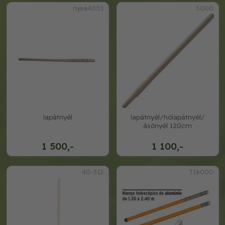
nyea4001
5000
lapátnyél
lapátnyél/hólapátnyél/
ásónyél 120cm
1 500,-
1 100,-
40-312
T16000