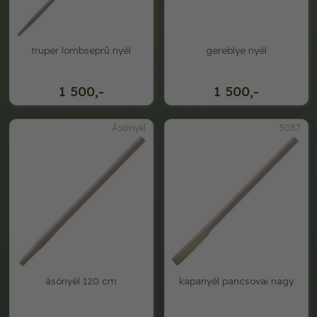
truper lombseprű nyél
gereblye nyél
1 500,-
1 500,-
Ásónyél
5037
ásónyél 120 cm
kapanyél pancsovai nagy