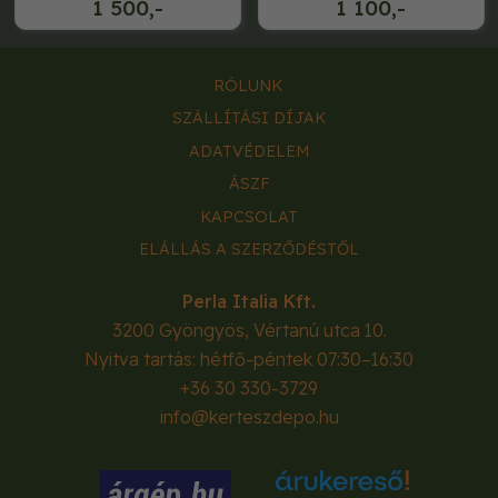
1 500,-
1 100,-
RÓLUNK
SZÁLLÍTÁSI DÍJAK
ADATVÉDELEM
ÁSZF
KAPCSOLAT
ELÁLLÁS A SZERZŐDÉSTŐL
Perla Italia Kft.
3200
Gyöngyös
,
Vértanú utca 10.
Nyitva tartás: hétfő-péntek 07:30–16:30
+36 30 330-3729
info@kerteszdepo.hu