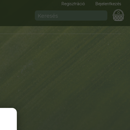
Regisztráció
Bejelentkezés
0