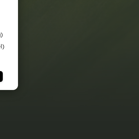
g)
l)