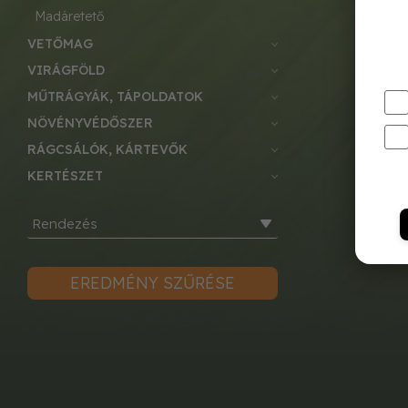
madáretető
VETŐMAG
VIRÁGFÖLD
MŰTRÁGYÁK, TÁPOLDATOK
NÖVÉNYVÉDŐSZER
RÁGCSÁLÓK, KÁRTEVŐK
KERTÉSZET
Rendezés
EREDMÉNY SZŰRÉSE