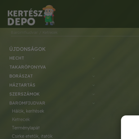
Baromfiudvar
/ Ketrecek
ÚJDONSÁGOK
HECHT
TAKARÓPONYVA
BORÁSZAT
HÁZTARTÁS
SZERSZÁMOK
BAROMFIUDVAR
hálók, kerítések
ketrecek
terménylapát
csirke etetők, itatók