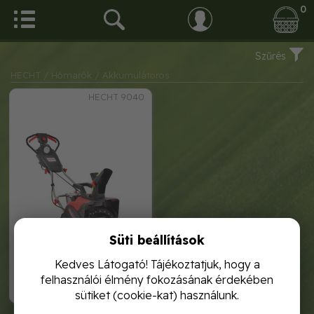
0
Szűrés
HECHT
/ Hómarók
/ Akkumulátoros
HECHT 9040
Süti beállítások
hecht 9040 egyfokozatú
akkumulátoros hómaró
Kedves Látogató! Tájékoztatjuk, hogy a
felhasználói élmény fokozásának érdekében
119 990,-
sütiket (cookie-kat) használunk.