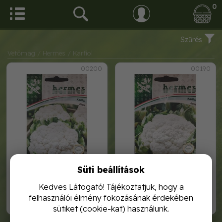
0
Szűrés
Vetőmag
/ Hermes
/ Karfiol
00200
00190
Süti beállítások
karfiol autumn gigant 4
karfiol rober
Kedves Látogató! Tájékoztatjuk, hogy a
felhasználói élmény fokozásának érdekében
290,-
290,-
sütiket (cookie-kat) használunk.