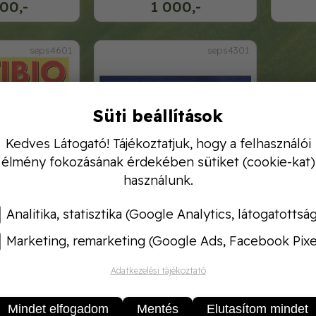
00,-
1 000,-
seps4601
seps4301
Süti beállítások
Kedves Látogató! Tájékoztatjuk, hogy a felhasználói
élmény fokozásának érdekében sütiket (cookie-kat)
használunk.
Analitika, statisztika (Google Analytics, látogatottsá
ibio
septibio emésztő és csatorna
1x25g
Marketing, remarketing (Google Ads, Facebook Pixe
0,-
280,-
Adatkezelési tájékoztató
Mindet elfogadom
Mentés
Elutasítom mindet