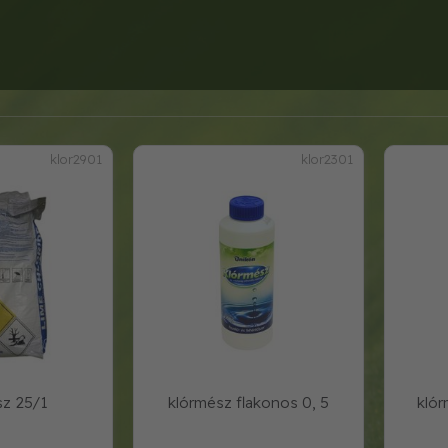
klor2901
klor2301
sz 25/1
klórmész flakonos 0, 5
klór