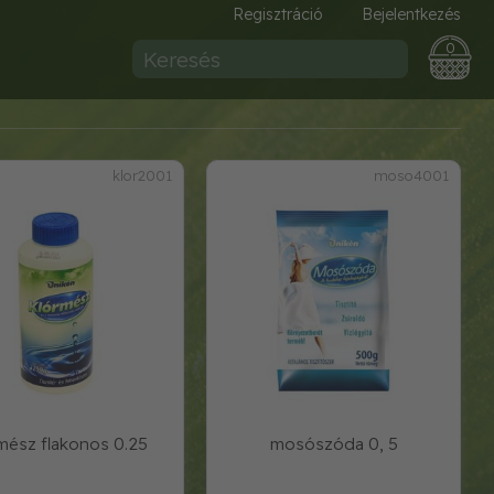
Regisztráció
Bejelentkezés
0
klor2001
moso4001
mész flakonos 0.25
mosószóda 0, 5