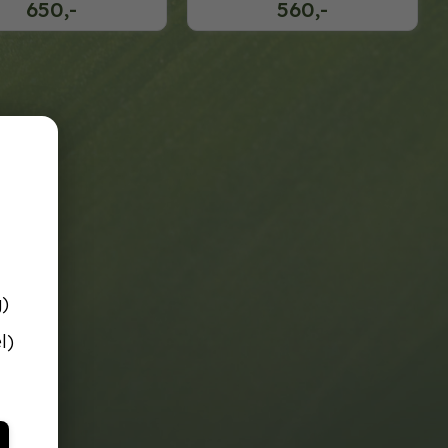
650,-
560,-
g)
l)