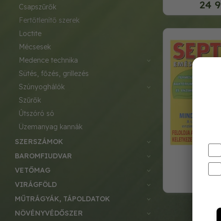
24 9
csapszűrők
fertőtlenítő szerek
loctite
mécsesek
medence technika
sütés, főzés, grillezés
szúnyoghálók
szűrők
útszóró só
üzemanyag kannák
SZERSZÁMOK
sept
BAROMFIUDVAR
VETŐMAG
25
VIRÁGFÖLD
MŰTRÁGYÁK, TÁPOLDATOK
NÖVÉNYVÉDŐSZER