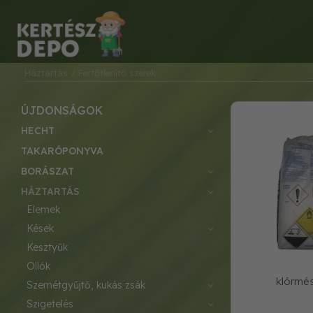
Háztartás
/ Fertőtlenítő szerek
ÚJDONSÁGOK
HECHT
TAKARÓPONYVA
BORÁSZAT
HÁZTARTÁS
elemek
kések
kesztyűk
ollók
klórmé
szemétgyűjtő, kukás zsák
szigetelés