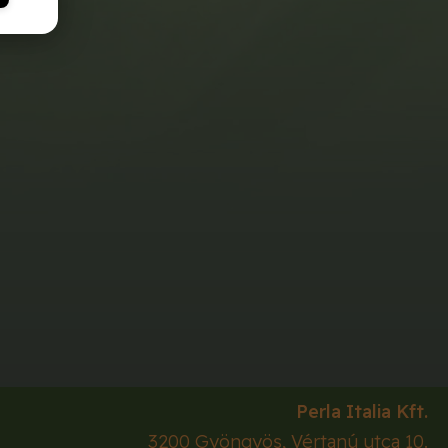
Perla Italia Kft.
3200
Gyöngyös
,
Vértanú utca 10.