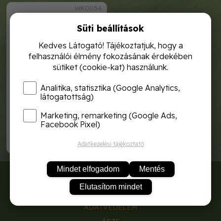
WK0054
Süti beállítások
Kedves Látogató! Tájékoztatjuk, hogy a
felhasználói élmény fokozásának érdekében
sütiket (cookie-kat) használunk.
Analitika, statisztika (Google Analytics,
látogatottság)
Marketing, remarketing (Google Ads,
ultrahangos riasztó 200
m2/kutya, macska róka,
Facebook Pixel)
nyest, gém ri
26 840,-
Adatkezelési tájékoztató
Mindet elfogadom
Mentés
RÓLUNK
Elutasítom mindet
SZÁLLÍTÁSI DÍJAK
ADATVÉDELEM