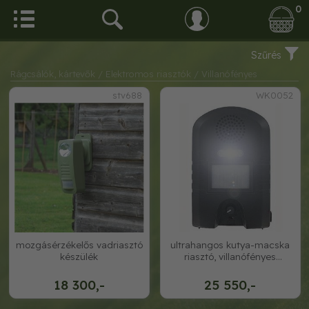
0
Szűrés
Rágcsálók, kártevők
/ Elektromos riasztók
/ Villanófényes
stv688
WK0052
mozgásérzékelős vadriasztó
ultrahangos kutya-macska
készülék
riasztó, villanófényes
/elemmel műk
18 300,-
25 550,-