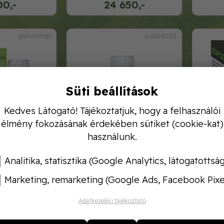
00,-
24 650,-
gyomstop
pazs4001
Süti beállítások
Kedves Látogató! Tájékoztatjuk, hogy a felhasználói
élmény fokozásának érdekében sütiket (cookie-kat)
használunk.
plusz 100ml
pázsitmester profi 0, 1
sha
Analitika, statisztika (Google Analytics, látogatottsá
Marketing, remarketing (Google Ads, Facebook Pixe
00,-
3 680,-
Adatkezelési tájékoztató
Armo 0,2
Armo SL 1