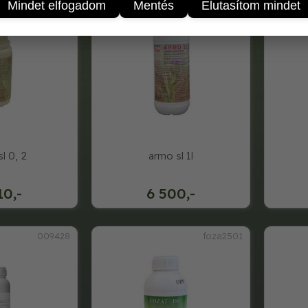
Mindet elfogadom
Mentés
Elutasítom mindet
l 0, 2
armo sl 1l
10,-
6 500,-
009428
foza2501