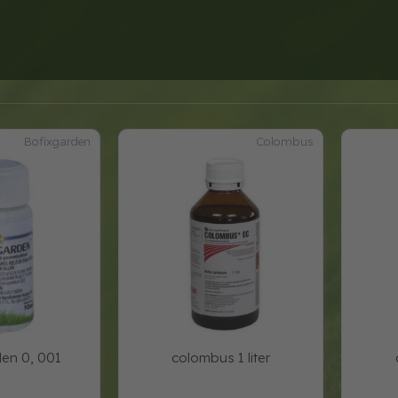
Bofixgarden
Colombus
den 0, 001
colombus 1 liter