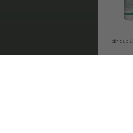
clinic up 
9 8
GL