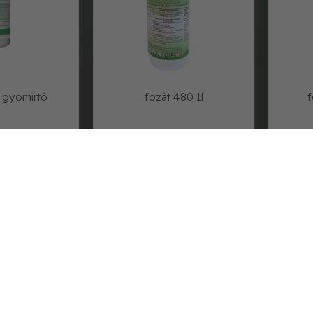
1l gyomirtó
fozát 480 1l
f
00,-
7 820,-
ADIATOR FORCE
KI-01041