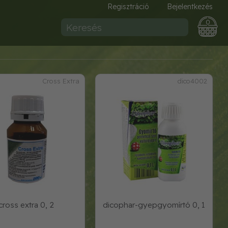
Regisztráció
Bejelentkezés
0
Cross Extra
dico4002
cross extra 0, 2
dicophar-gyepgyomírtó 0, 1