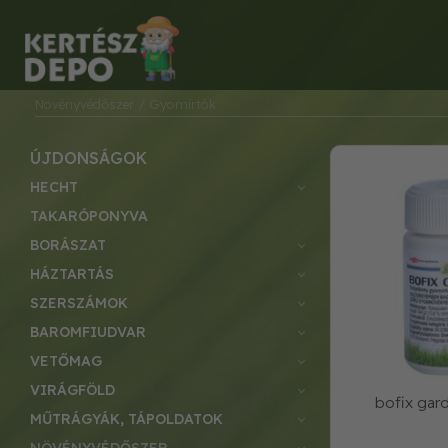
Növényvédőszer
/ Gyomírtók
ÚJDONSÁGOK
HECHT
TAKARÓPONYVA
BORÁSZAT
HÁZTARTÁS
SZERSZÁMOK
BAROMFIUDVAR
VETŐMAG
VIRÁGFÖLD
bofix gar
MŰTRÁGYÁK, TÁPOLDATOK