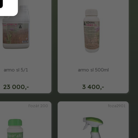
armo sl 5/1
armo sl 500ml
23 000,-
3 400,-
Fozát 200
foza2901