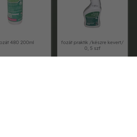
ozát 480 200ml
fozát praktik /készre kevert/
0, 5 szf
2 700,-
1 960,-
glia6001
glia200