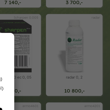
7 140,-
3 700,-
Scharpen 0.005
radar
rpen 330 ec 0, 05
radar 0, 2
g)
l)
1 300,-
10 800,-
armo4601
armo4201