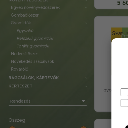
NÖVÉNYVÉDŐSZER
5 6
egyéb növényvédőszerek
gombaölőszer
gyomírtók
egyszikű
kétszikű gyomírtók
totális gyomírtók
nedvesítőszer
növekedés szabályzók
rovarölő
RÁGCSÁLÓK, KÁRTEVŐK
KERTÉSZET
gyom stop 
Rendezés
3 9
Összeg