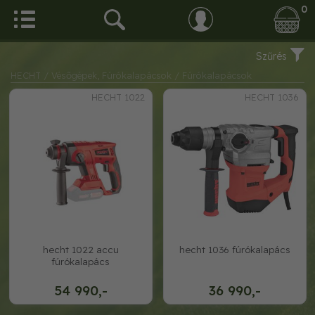
0
Szűrés
HECHT
/ Vésőgépek, Fúrókalapácsok
/ Fúrókalapácsok
HECHT 1022
HECHT 1036
hecht 1022 accu
hecht 1036 fúrókalapács
fúrókalapács
54 990,-
36 990,-