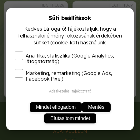
HECHT 1028
HECHT 1069
Süti beállítások
Kedves Látogató! Tájékoztatjuk, hogy a
felhasználói élmény fokozásának érdekében
sütiket (cookie-kat) használunk.
Analitika, statisztika (Google Analytics,
látogatottság)
Marketing, remarketing (Google Ads,
hecht 1028 elektromos
hecht 1069 elektromos
fúrókalapács
fúrókalapács
Facebook Pixel)
27 990,-
47 990,-
Adatkezelési tájékoztató
Mindet elfogadom
Mentés
RÓLUNK
Elutasítom mindet
SZÁLLÍTÁSI DÍJAK
ADATVÉDELEM