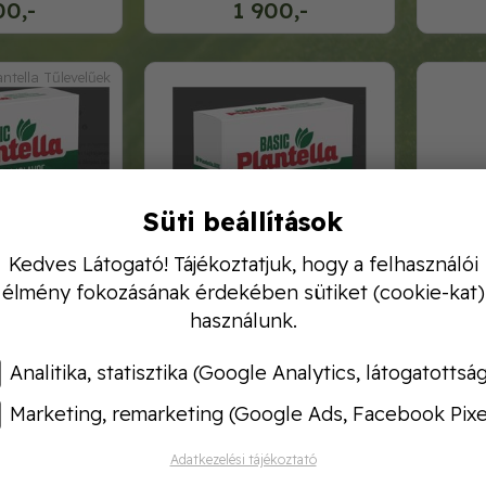
00,-
1 900,-
antella Tűlevelűek
Süti beállítások
Kedves Látogató! Tájékoztatjuk, hogy a felhasználói
élmény fokozásának érdekében sütiket (cookie-kat)
használunk.
sic műtrágya
plantella blasic műtrágya
plantel
knek 1 kg
dísznövényekre 1kg
Analitika, statisztika (Google Analytics, látogatottsá
30,-
2 860,-
Marketing, remarketing (Google Ads, Facebook Pixe
Adatkezelési tájékoztató