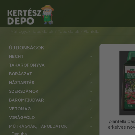
Műtrágyák, tápoldatok
/ Tápoldatok
/ Plantella
ÚJDONSÁGOK
HECHT
TAKARÓPONYVA
BORÁSZAT
HÁZTARTÁS
SZERSZÁMOK
BAROMFIUDVAR
VETŐMAG
VIRÁGFÖLD
plantella ba
MŰTRÁGYÁK, TÁPOLDATOK
erkélyes nö
danuba