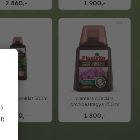
2 860,-
1 900,-
33247
la levél tápoldat 500ml
plantella speciális
orchideatrágya 250ml
g)
1 980,-
1 800,-
l)