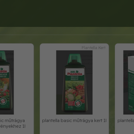
Plantella Kert
sic műtrágya
plantella basic műtrágya kert 1l
plantel
vényekhez 1l