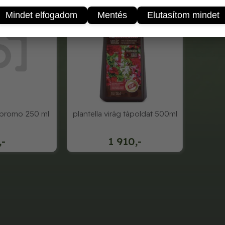
Mindet elfogadom
Mentés
Elutasítom mindet
g promo 250 ml
plantella virág tápoldat 500ml
,-
1 910,-