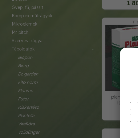
1 8
gyep, fű, pázsit
komplex műtrágyák
Pl
mikroelemek
mr. pitch
szerves trágya
tápoldatok
biopon
biorg
dr. garden
fito horm
florimo
plantella ba
futor
tűlevelűe
kiskertész
3 0
plantella
vitaflóra
volldünger