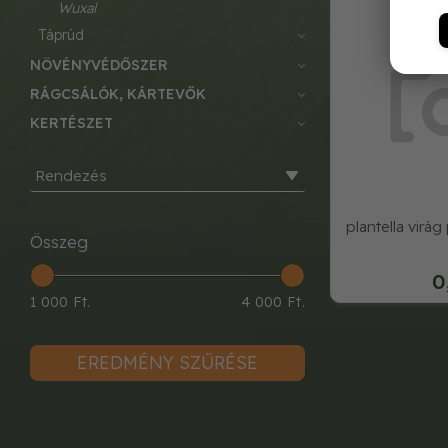
wuxal
táprúd
NÖVÉNYVÉDŐSZER
RÁGCSÁLÓK, KÁRTEVŐK
KERTÉSZET
Rendezés
plantella virá
Összeg
0
1 000 Ft.
4 000 Ft.
EREDMÉNY SZŰRÉSE