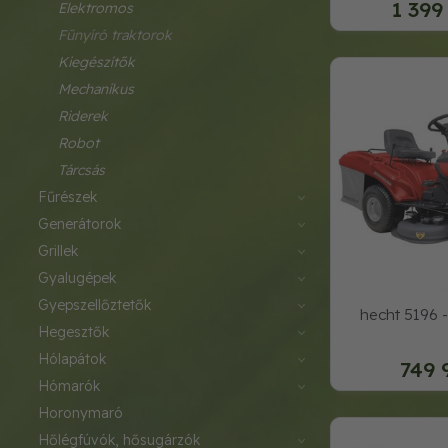
1 399
elektromos
fűnyíró traktorok
kiegészítők
mechanikus
riderek
robot
tárcsás
fűrészek
generátorok
grillek
gyalugépek
gyepszellőztetők
hecht 5196 - 
hegesztők
hólapátok
749 
hómarók
horonymaró
hőlégfúvók, hősugárzók