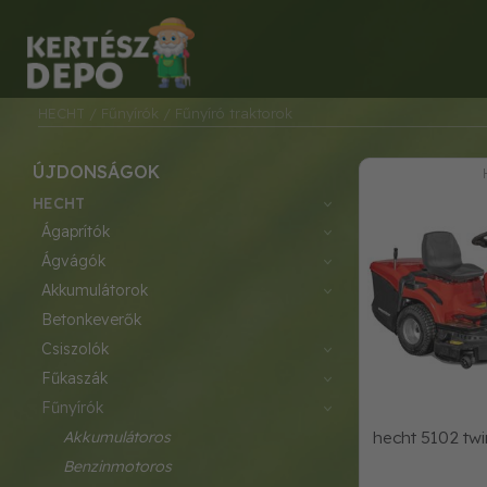
HECHT
/ Fűnyírók
/ Fűnyíró traktorok
ÚJDONSÁGOK
HECHT
ágaprítók
ágvágók
akkumulátorok
betonkeverők
csiszolók
fűkaszák
fűnyírók
akkumulátoros
hecht 5102 twin
benzinmotoros