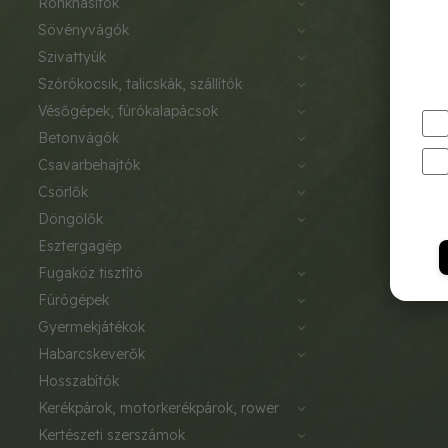
rönkhasítók
sövényvágók
szivattyúk
szórókocsik, talicskák, szállítók
vésőgépek, fúrókalapácsok
betonvágók
csavarbehajtók
csörlők
döngölők
esztergagép
fugaköz tisztító
fúrógépek
gyermekjátékok
habarcskeverők
hosszabítók
kerékpárok, motorkerékpárok, rower
kertészeti szerszámok