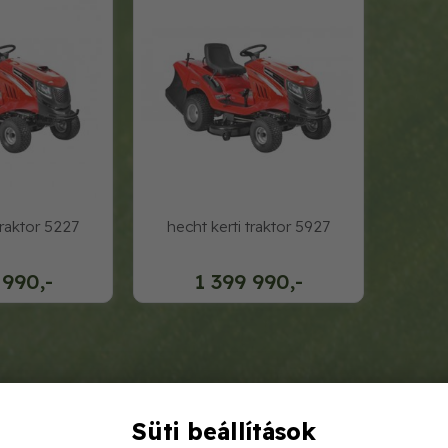
traktor 5227
hecht kerti traktor 5927
 990,-
1 399 990,-
Süti beállítások