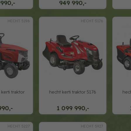
 990,-
949 990,-
HECHT 5196
HECHT 5176
kerti traktor
hecht kerti traktor 5176
hech
990,-
1 099 990,-
HECHT 5227
HECHT 5927