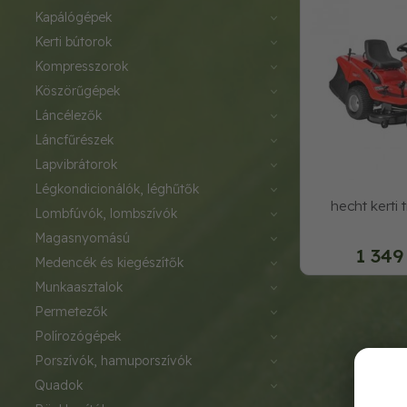
kapálógépek
kerti bútorok
kompresszorok
köszörűgépek
láncélezők
láncfűrészek
lapvibrátorok
légkondicionálók, léghűtők
hecht kerti 
lombfúvók, lombszívók
magasnyomású
1 349
medencék és kiegészítők
munkaasztalok
permetezők
polírozógépek
porszívók, hamuporszívók
quadok