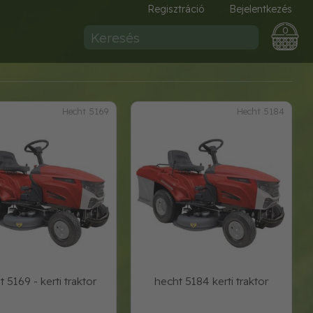
Regisztráció
Bejelentkezés
0
Hecht 5169
Hecht 5184
 5169 - kerti traktor
hecht 5184 kerti traktor