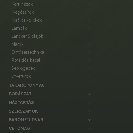
kerti házak
kiegészítők
kisállat kellékek
lámpák
lánckenő olajok
marók
öntözéstechnika
rotációs kapák
seprőgépek
ütvefúrók
TAKARÓPONYVA
BORÁSZAT
HÁZTARTÁS
SZERSZÁMOK
BAROMFIUDVAR
VETŐMAG