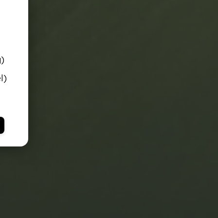
g)
l)