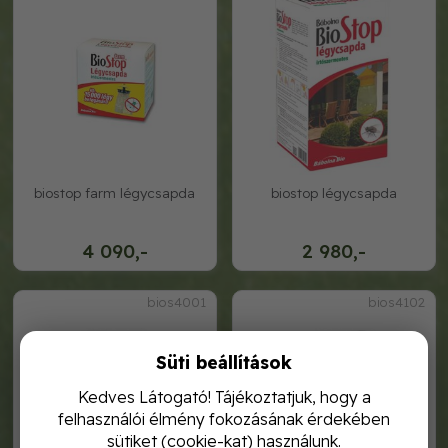
biostop farm légycsapda
biostop légycsapda
4 090,-
2 980,-
bios4001
bios4102
Süti beállítások
Kedves Látogató! Tájékoztatjuk, hogy a
felhasználói élmény fokozásának érdekében
sütiket (cookie-kat) használunk.