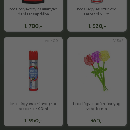
bros folyékony csalianyag
bros légy és szúnyog
darázscsapdába
aeroszol 25 ml
1 700,-
1 320,-
brol4001
B1562
bros légy és szúnyogirtó
bros légycsapó műanyag
aeroszol 400ml
virágforma
1 950,-
360,-