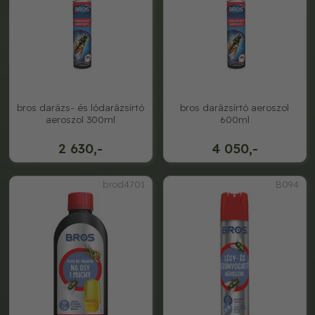
bros darázs- és lódarázsírtó
bros darázsírtó aeroszol
aeroszol 300ml
600ml
2 630,-
4 050,-
brod4701
B094