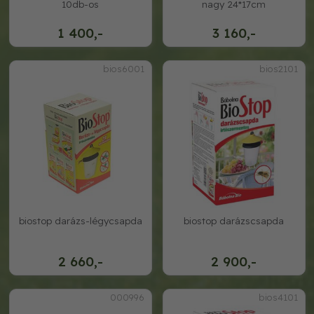
10db-os
nagy 24*17cm
1 400,-
3 160,-
bios6001
bios2101
biostop darázs-légycsapda
biostop darázscsapda
2 660,-
2 900,-
000996
bios4101