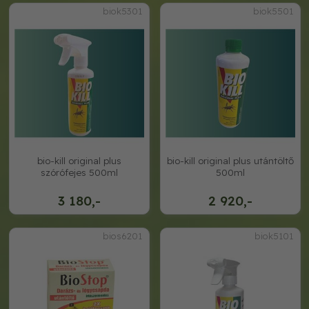
biok5301
biok5501
bio-kill original plus
bio-kill original plus utántöltő
szórófejes 500ml
500ml
3 180,-
2 920,-
bios6201
biok5101