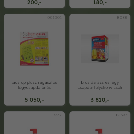
200,-
180,-
001001
B088
biostop plusz ragasztós
bros darázs és légy
légycsapda óriás
csapda+folyékony csali
5 050,-
3 810,-
B337
B1597