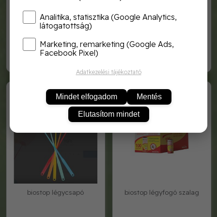
Analitika, statisztika (Google Analytics,
látogatottság)
biostop légycsapda 2db-os
biostop légycsapda ut. 2 db-
os
Marketing, remarketing (Google Ads,
Facebook Pixel)
1 320,-
1 700,-
Adatkezelési tájékoztató
B038
000999
Mindet elfogadom
Mentés
Elutasítom mindet
biostop légycsapó
biostop légyfogó szalag