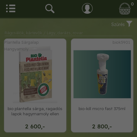
0
Szűrés
Rágcsálók, kártevők
/ Légy, darázs, rovar
Plantella Sárgalap
biok5901
Hangyamoly
bio plantella sárga, ragadós
bio-kill micro fast 375ml
lapok hagymamoly ellen
2 600,-
2 800,-