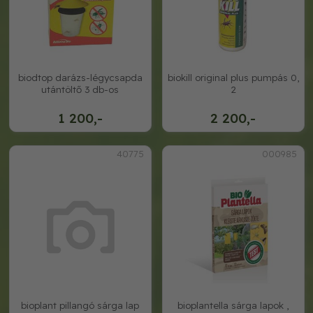
biodtop darázs-légycsapda
biokill original plus pumpás 0,
utántöltő 3 db-os
2
1 200,-
2 200,-
40775
000985
bioplant pillangó sárga lap
bioplantella sárga lapok ,