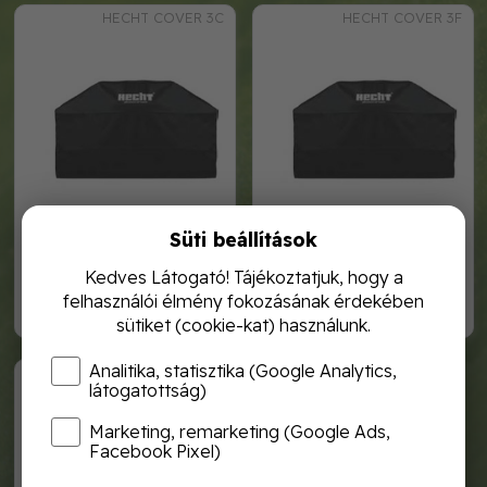
HECHT COVER 3C
HECHT COVER 3F
Süti beállítások
hecht cover3c takaró
hecht cover3f takaró
contact3
firewood3
Kedves Látogató! Tájékoztatjuk, hogy a
felhasználói élmény fokozásának érdekében
14 990,-
14 990,-
sütiket (cookie-kat) használunk.
Analitika, statisztika (Google Analytics,
HECHT COVER 5
látogatottság)
Marketing, remarketing (Google Ads,
Facebook Pixel)