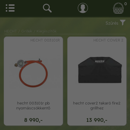
0
Szűrés
HECHT
/ Grillek
/ Kiegészítők
HECHT 003101R
HECHT COVER 2
hecht 003101r pb
hecht cover2 takaró fire2
nyomáscsökkentő
grillhez
8 990,-
13 990,-