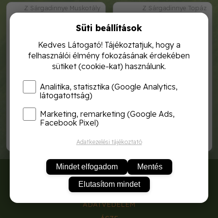
Z Sárgadinnye Muskotály
Z Sárgadinnye Topáz
Süti beállítások
Kedves Látogató! Tájékoztatjuk, hogy a
felhasználói élmény fokozásának érdekében
sütiket (cookie-kat) használunk.
Analitika, statisztika (Google Analytics,
látogatottság)
Marketing, remarketing (Google Ads,
zki sárgadinnye muskotály
zki sárgadinnye topáz 2g
2g
Facebook Pixel)
470,-
1 060,-
Adatkezelési tájékoztató
Mindet elfogadom
Mentés
RÓLUNK
Elutasítom mindet
SZÁLLÍTÁSI DÍJAK
ADATVÉDELEM