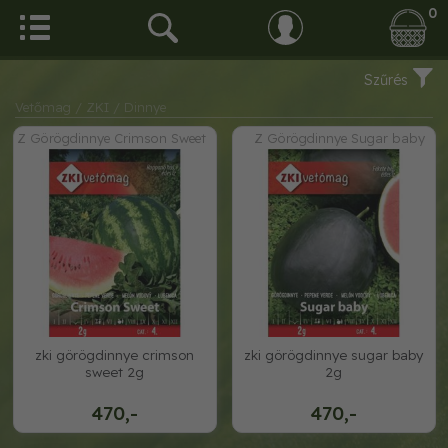
0
Szűrés
Vetőmag
/ ZKI
/ Dinnye
Z Görögdinnye Crimson Sweet
Z Görögdinnye Sugar baby
zki görögdinnye crimson
zki görögdinnye sugar baby
sweet 2g
2g
470,-
470,-