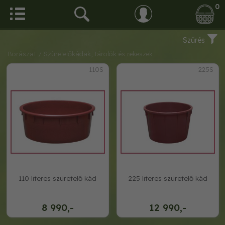
0
Szűrés
Borászat
/ Szüretelőkádak, tárolók és rekeszek
110S
225S
110 literes szüretelő kád
225 literes szüretelő kád
8 990,-
12 990,-