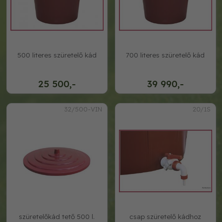
500 literes szüretelő kád
700 literes szüretelő kád
25 500,-
39 990,-
32/500-VIN
20/1S
szüretelőkád tető 500 l.
csap szüretelő kádhoz