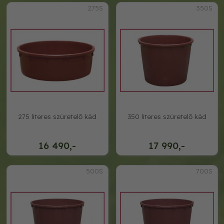
275S
350S
275 literes szüretelő kád
350 literes szüretelő kád
16 490,-
17 990,-
500S
700S