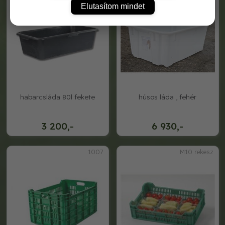
Elutasítom mindet
habarcsláda 80l fekete
húsos láda , fehér
3 200,-
6 930,-
1007
M10 rekesz