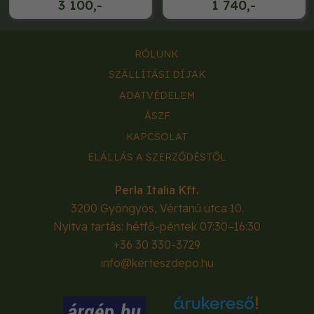
3 100,-
1 740,-
RÓLUNK
SZÁLLÍTÁSI DÍJAK
ADATVÉDELEM
ÁSZF
KAPCSOLAT
ELÁLLÁS A SZERZŐDÉSTŐL
Perla Italia Kft.
3200
Gyöngyös
,
Vértanú utca 10.
Nyitva tartás: hétfő-péntek 07:30–16:30
+36 30 330-3729
info@kerteszdepo.hu