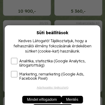
10 900,-
5 360,-
20/2S
Habarcsláda 60
Süti beállítások
Kedves Látogató! Tájékoztatjuk, hogy a
felhasználói élmény fokozásának érdekében
sütiket (cookie-kat) használunk.
Analitika, statisztika (Google Analytics,
látogatottság)
Marketing, remarketing (Google Ads,
csap műanyag kannához-
habarccsláda 60l fekete
3/4˝
Facebook Pixel)
910,-
2 500,-
Adatkezelési tájékoztató
Habarcsláda 80
Húsosláda
Mindet elfogadom
Mentés