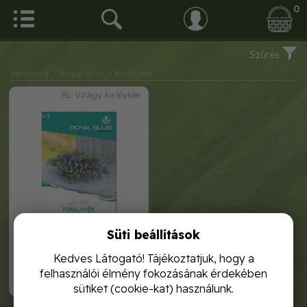
0
Szűrés
Vetőmag
/ Royal Sluis
/ Királykék
RL Virágy királykék
Süti beállítások
royal virág királykék 0, 75g
Kedves Látogató! Tájékoztatjuk, hogy a
felhasználói élmény fokozásának érdekében
1 590,-
sütiket (cookie-kat) használunk.