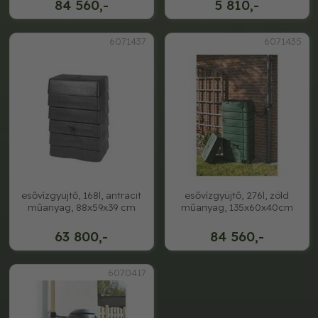
84 560,-
5 810,-
6071437
6071435
esővízgyüjtő, 168l, antracit
esővízgyüjtő, 276l, zöld
műanyag, 88x59x39 cm
műanyag, 135x60x40cm
63 800,-
84 560,-
6070417