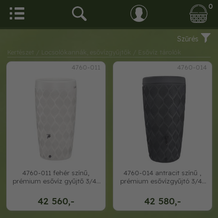
0
Szűrés
Kertészet
/ Locsolókannák, esővízgyűjtők
/ Esővíz tárolók
4760-011
4760-014
4760-011 fehér színű,
4760-014 antracit színű ,
prémium esővíz gyűjtő 3/4-
prémium esővízgyűjtó 3/4-
es csappal
es csappa
42 560,-
42 580,-