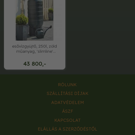
esővízgyüjtő, 250l, zöld
műanyag, 'slimline'
121x50x50cm
43 800,-
RÓLUNK
SZÁLLÍTÁSI DÍJAK
ADATVÉDELEM
ÁSZF
KAPCSOLAT
ELÁLLÁS A SZERZŐDÉSTŐL