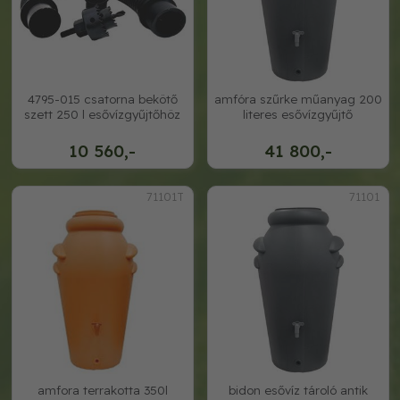
4795-015 csatorna bekötő
amfóra szűrke műanyag 200
szett 250 l esővízgyűjtőhöz
literes esővízgyűjtő
10 560,-
41 800,-
71101T
71101
amfora terrakotta 350l
bidon esővíz tároló antik