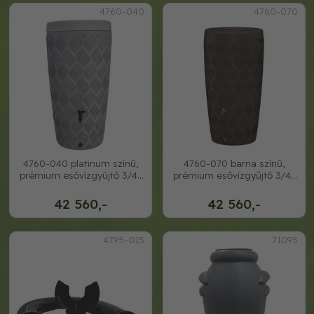
4760-040
4760-070
4760-040 platinum színű,
4760-070 barna színű,
prémium esővízgyűjtő 3/4-
prémium esővízgyűjtő 3/4-
es csappal
es csappal
42 560,-
42 560,-
4795-015
71095