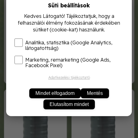
Süti beállítások
Kedves Látogató! Tájékoztatjuk, hogy a
felhasználói élmény fokozásának érdekében
sütiket (cookie-kat) használunk.
Analitika, statisztika (Google Analytics,
látogatottság)
Marketing, remarketing (Google Ads,
ecotank kerek esővízgyűjtő
ecotank szögletes
500 literes
esővízgyűjtő 200 literes
Facebook Pixel)
32 320,-
18 880,-
Adatkezelési tájékoztató
6070415
6070413
Mindet elfogadom
Mentés
Elutasítom mindet