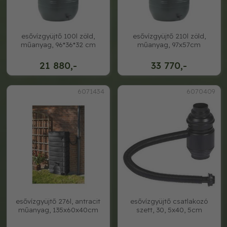
esővízgyüjtő 100l zöld,
esővízgyüjtő 210l zöld,
műanyag, 96*36*32 cm
műanyag, 97x57cm
21 880,-
33 770,-
6071434
6070409
esővízgyüjtő 276l, antracit
esővízgyüjtő csatlakozó
műanyag, 135x60x40cm
szett, 30, 5x40, 5cm