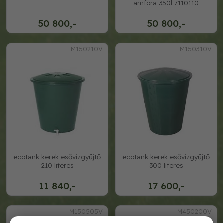
amfora 350l 7110110
50 800,-
50 800,-
M150210V
M150310V
ecotank kerek esővízgyűjtő
ecotank kerek esővízgyűjtő
210 literes
300 literes
11 840,-
17 600,-
M150505V
M450200V